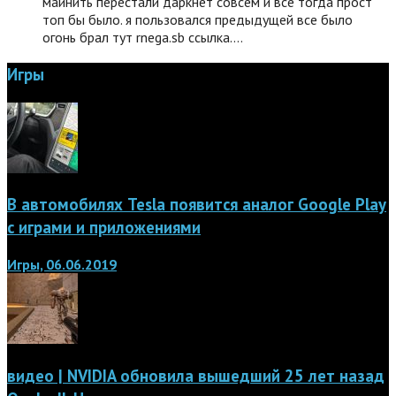
майнить перестали даркнет совсем и все тогда прост
топ бы было. я пользовался предыдущей все было
огонь брал тут rnega.sb ссылка.…
Игры
В автомобилях Tesla появится аналог Google Play
с играми и приложениями
Игры, 06.06.2019
видео | NVIDIA обновила вышедший 25 лет назад