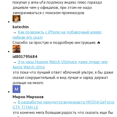
покупал у area ufa подписку яндекс плюс гораздо
дешевле чем у офицалов, при этом не надо
заморачиваться с поиском промокодов
katechin
→
Как позвонить с iPhone на добавочный номер,
набрав его сразу
Спасибо за простую и подробную инструкцию 🔥
id801793684
→
Эти часы Huawei Watch Ultimate даже лучше чем
Apple Watch Ultra
это пока что лучший ответ яблочной ультре, я бы даже
сказал сокрушительный. и вид лучше и заряд держат
дольше на много
Мирон Миронов
→
В разработке находится видеокарта NVIDIA GeForce
GTX TITAN LE
это конечно мега большая радость что сказать еще бы