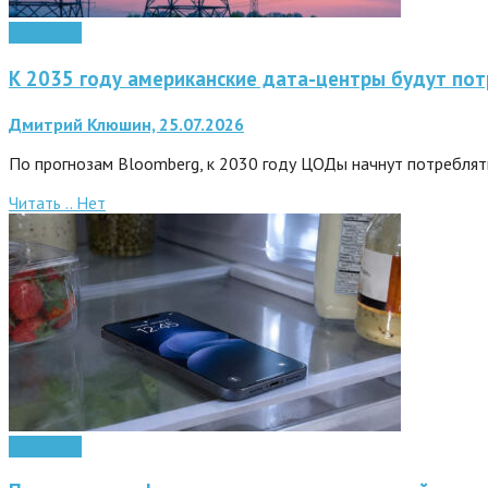
Интернет
К 2035 году американские дата-центры будут пот
Дмитрий Клюшин, 25.07.2026
По прогнозам Bloomberg, к 2030 году ЦОДы начнут потреблять 
Читать ..
Нет
Интернет