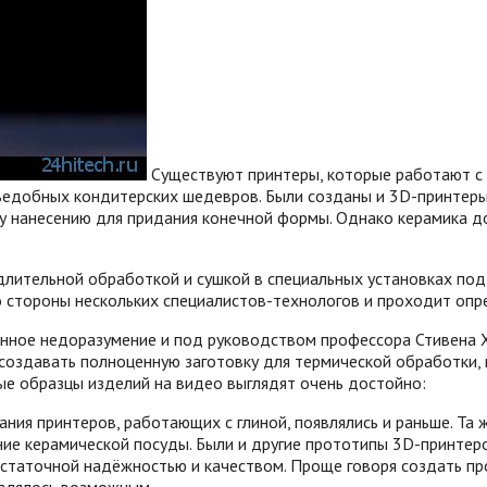
Существуют принтеры, которые работают с 
ъедобных кондитерских шедевров. Были созданы и 3D-принтеры,
 нанесению для придания конечной формы. Однако керамика до
лительной обработкой и сушкой в специальных установках под
 стороны нескольких специалистов-технологов и проходит опр
анное недоразумение и под руководством профессора Стивена Хо
оздавать полноценную заготовку для термической обработки, 
ые образцы изделий на видео выглядят очень достойно:
ания принтеров, работающих с глиной, появлялись и раньше. Та
ение керамической посуды. Были и другие прототипы 3D-принтеро
статочной надёжностью и качеством. Проще говоря создать про
авлялось возможным.