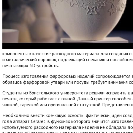
компоненты в качестве расходного материала для создания с
и металлический порошок, подлежащий спеканию и послойному
печатающих 3D-устройств.
Процесс изготовления фарфоровых изделий сопровождается д
образцов фарфоровой утвари или посуды требует внимания со
Студенты из Бристольского университета решили исправить д
печати, который работает с глиной.
Данный принтер способен с
чашкой, тарелкой или оригинальной статуэткой. Представленн
Необходимо внести кое-какую ясность: фактически, идеи созд
года аппарат CeraJet, в функциях которого значится изготовл
используемого расходного материала изделия не обладали до
выполненной классическим методом изготовления, не предст