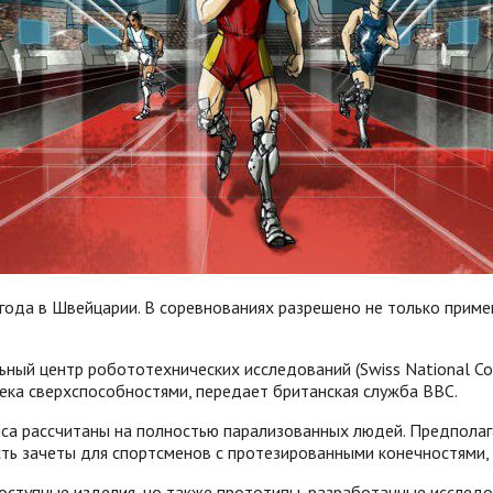
ода в Швейцарии. В соревнованиях разрешено не только примен
ный центр робототехнических исследований (Swiss National Com
ека сверхспособностями, передает британская служба BBC.
а рассчитаны на полностью парализованных людей. Предполагае
ь зачеты для спортсменов с протезированными конечностями, в
оступные изделия, но также прототипы, разработанные исслед