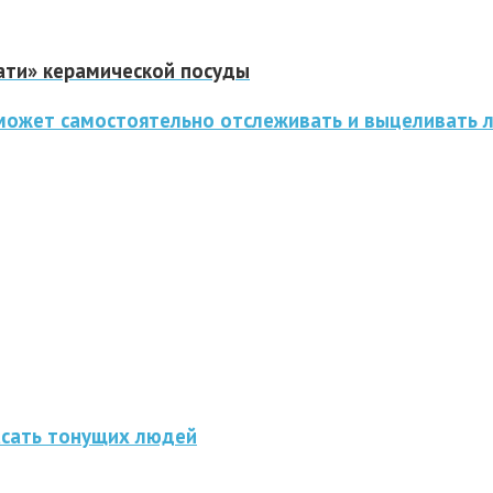
ати» керамической посуды
 может самостоятельно отслеживать и выцеливать 
асать тонущих людей