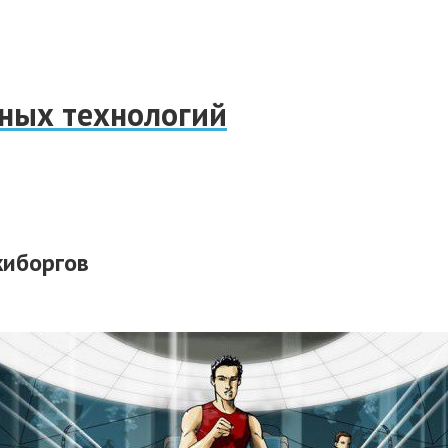
нных технологий
киборгов