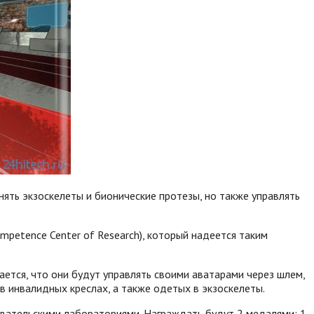
ять экзоскелеты и бионические протезы, но также управлять
petence Center of Research), который надеется таким
тся, что они будут управлять своими аватарами через шлем,
 инвалидных креслах, а также одетых в экзоскелеты.
овательскими лабораториями. Награждать будут 2 медалями: 1