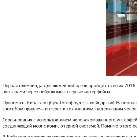
Первая олимпиада для людей-киборгов пройдет осенью 2016 г
аватарами через нейрокомпьютерные интерфейсы.
Принимать Кибатлон (Cybathlon) будет швейцарский Националь
способом привлечь интерес к технологиям, наделяющим челов
Соревнования с использованием человекомашинного интерфейс
соединяющий мозг с компьютерной системой. Помимо этого ест
В Кибатлоне разрешается применять не только коммерчески д