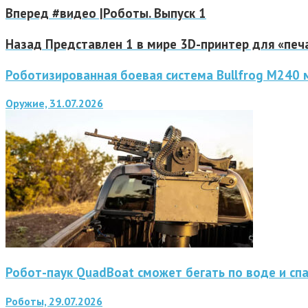
Вперед
#видео |Роботы. Выпуск 1
Назад
Представлен 1 в мире 3D-принтер для «печ
Роботизированная боевая система Bullfrog M240
Оружие, 31.07.2026
Робот-паук QuadBoat сможет бегать по воде и сп
Роботы, 29.07.2026