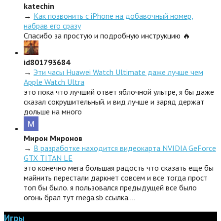
katechin
→
Как позвонить с iPhone на добавочный номер,
набрав его сразу
Спасибо за простую и подробную инструкцию 🔥
id801793684
→
Эти часы Huawei Watch Ultimate даже лучше чем
Apple Watch Ultra
это пока что лучший ответ яблочной ультре, я бы даже
сказал сокрушительный. и вид лучше и заряд держат
дольше на много
Мирон Миронов
→
В разработке находится видеокарта NVIDIA GeForce
GTX TITAN LE
это конечно мега большая радость что сказать еще бы
майнить перестали даркнет совсем и все тогда прост
топ бы было. я пользовался предыдущей все было
огонь брал тут rnega.sb ссылка.…
Игры