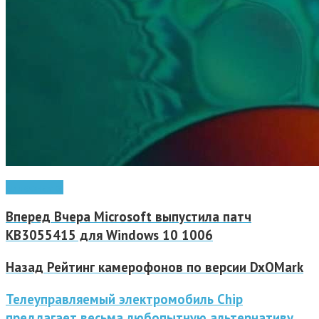
видео
наука
Вперед
Вчера Microsoft выпустила патч
KB3055415 для Windows 10 1006
Назад
Рейтинг камерофонов по версии DxOMark
Телеуправляемый электромобиль Chip
предлагает весьма любопытную альтернативу