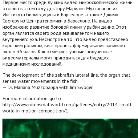
Первое место среди лучших видео микроскопической жизни
отошло в этом году доктору Мариане Муззопаппе из
Института биомедицины в Барселоне, а также Джиму
Свогеру из Центра геномики в Барселоне. На видео
изображено развитие боковой линии у рыбки данио. Этот
орган является своего рода эквивалентом нашего
внутреннего уха. Несмотря на то, что видео представлено
коротким роликом, весь процесс формирования занимает
около 36 часов. Как отмечают ученые, полученные
видеоматериалы могут пригодиться для будущих
медицинских исследований.
The development of the zebrafish lateral line, the organ that
senses water movements in the fish
— Dr. Mariana Muzzopappa with Jim Swoger
For more information, go to
http://www.nikonsmallworld.com/galleries/entry/2014-small-
world-in-motion-competition/1