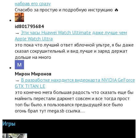
набрав его сразу
Спасибо за простую и подробную инструкцию 🔥
id801793684
→
Эти часы Huawei Watch Ultimate даже лучше чем
Apple Watch Ultra
это пока что лучший ответ яблочной ультре, я бы даже
сказал сокрушительный. и вид лучше и заряд держат
дольше на много
Мирон Миронов
→
В разработке находится видеокарта NVIDIA GeForce
GTX TITAN LE
это конечно мега большая радость что сказать еще бы
майнить перестали даркнет совсем и все тогда прост
топ бы было. я пользовался предыдущей все было
огонь брал тут rnega.sb ссылка.…
Игры