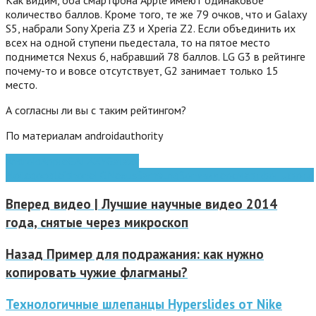
количество баллов. Кроме того, те же 79 очков, что и Galaxy
S5, набрали Sony Xperia Z3 и Xperia Z2. Если объединить их
всех на одной ступени пьедестала, то на пятое место
поднимется Nexus 6, набравший 78 баллов. LG G3 в рейтинге
почему-то и вовсе отсутствует, G2 занимает только 15
место.
А согласны ли вы с таким рейтингом?
По материалам androidauthority
Android
Apple
GALAXY
Galaxy
Note
google
iphone
LG
Nexus
Samsung
Sony
видео
смартфоны
фото
Вперед
видео | Лучшие научные видео 2014
года, снятые через микроскоп
Назад
Пример для подражания: как нужно
копировать чужие флагманы?
Технологичные шлепанцы Hyperslides от Nike