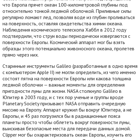
что Европа прячет океан 100-километровой глубины под
относительно тонкой ледяной оболочкой. Приливные силы
регулярно ломают лед, позволяя воде из глубин проливаться
на поверхность, оставляя свидетельства химии океана.
Наблюдения космического телескопа Хаббл в 2012 году
подтвердили, что струи воды периодически извергаются с
поверхности Европы. Космический аппарат мог бы взять
образцы этого потенциально живоносного океана, пролетев
прямо через них.
Старинные инструменты Galileo (разработанные в одно время
с компьютером Apple II) не могли определить, из чего именно
состоят пятна на поверхности Европы или какова толщина
ледяной оболочки — важные моменты для определения
пригодности луны для жизни. NASA столкнуло Galileo в
Юпитер в 2003 году, и с тех пор ученые и группы вроде
Planetary Society призывают NASA отправить очередную
миссию на Европу. Аппарат кружил бы вокруг Юпитера, а не
Европы, и 45 раз погрузился бы в радиационные пояса
планеты просто чтобы облететь вокруг поверхности луны,
выискивая безопасные места для передачи данных домой.
Clipper мог бы охарактеризовать океан Европы, изучить его