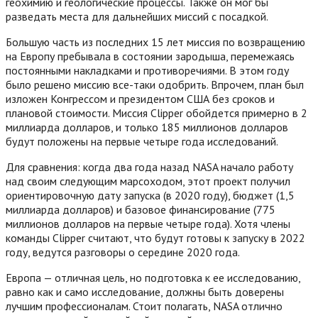
геохимию и геологические процессы. Также он мог бы
разведать места для дальнейших миссий с посадкой.
Большую часть из последних 15 лет миссия по возвращению
на Европу пребывала в состоянии зародыша, перемежаясь
постоянными накладками и противоречиями. В этом году
было решено миссию все-таки одобрить. Впрочем, план был
изложен Конгрессом и президентом США без сроков и
плановой стоимости. Миссия Clipper обойдется примерно в 2
миллиарда долларов, и только 185 миллионов долларов
будут положены на первые четыре года исследований.
Для сравнения: когда два года назад NASA начало работу
над своим следующим марсоходом, этот проект получил
ориентировочную дату запуска (в 2020 году), бюджет (1,5
миллиарда долларов) и базовое финансирование (775
миллионов долларов на первые четыре года). Хотя члены
команды Clipper считают, что будут готовы к запуску в 2022
году, ведутся разговоры о середине 2020 года.
Европа — отличная цель, но подготовка к ее исследованию,
равно как и само исследование, должны быть доверены
лучшим профессионалам. Стоит полагать, NASA отлично