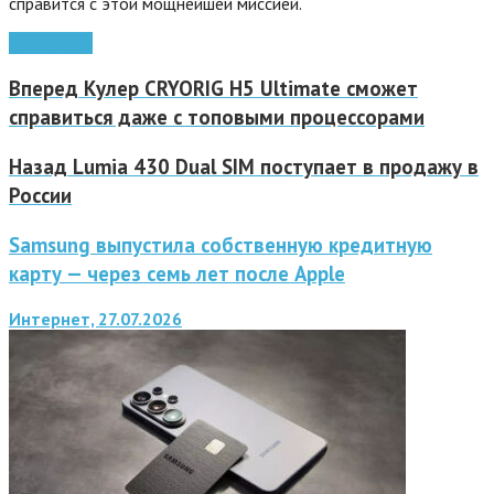
справится с этой мощнейшей миссией.
Apple
наука
Вперед
Кулер CRYORIG H5 Ultimate сможет
справиться даже с топовыми процессорами
Назад
Lumia 430 Dual SIM поступает в продажу в
России
Samsung выпустила собственную кредитную
карту — через семь лет после Apple
Интернет, 27.07.2026