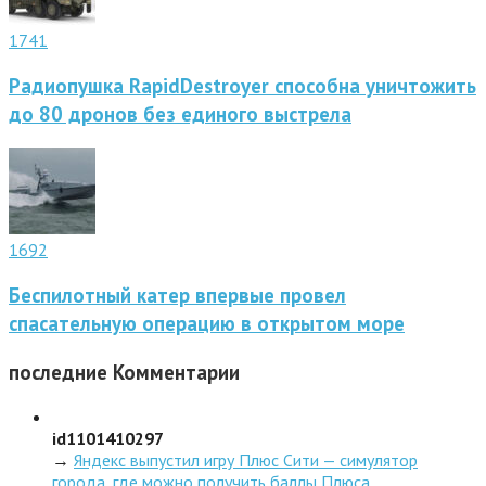
1741
Радиопушка RapidDestroyer способна уничтожить
до 80 дронов без единого выстрела
1692
Беспилотный катер впервые провел
спасательную операцию в открытом море
последние
Комментарии
id1101410297
→
Яндекс выпустил игру Плюс Сити — симулятор
города, где можно получить баллы Плюса