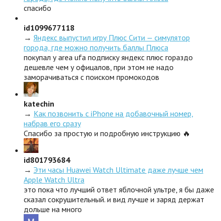
спасибо
id1099677118
→
Яндекс выпустил игру Плюс Сити — симулятор
города, где можно получить баллы Плюса
покупал у area ufa подписку яндекс плюс гораздо
дешевле чем у офицалов, при этом не надо
заморачиваться с поиском промокодов
katechin
→
Как позвонить с iPhone на добавочный номер,
набрав его сразу
Спасибо за простую и подробную инструкцию 🔥
id801793684
→
Эти часы Huawei Watch Ultimate даже лучше чем
Apple Watch Ultra
это пока что лучший ответ яблочной ультре, я бы даже
сказал сокрушительный. и вид лучше и заряд держат
дольше на много