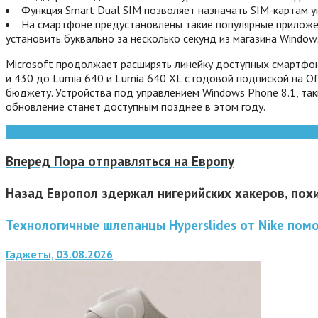
Функция Smart Dual SIM позволяет назначать SIM-картам 
На смартфоне предустановлены такие популярные приложения
установить буквально за несколько секунд из магазина Window
Microsoft продолжает расширять линейку доступных смартфон
и 430 до Lumia 640 и Lumia 640 XL с годовой подпиской на O
бюджету. Устройства под управлением Windows Phone 8.1, так
обновление станет доступным позднее в этом году.
Facebook
Games
Microsoft
Windows
Windows 10
windows phone
в
Вперед
Пора отправляться на Европу
Назад
Европол здержал нигерийских хакеров, пох
Технологичные шлепанцы Hyperslides от Nike помо
Гаджеты, 03.08.2026