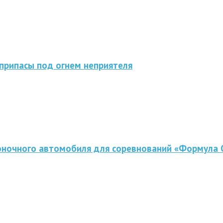
припасы под огнем неприятеля
оночного автомобиля для соревнований «Формула 