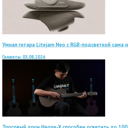
Умная гитара Litejam Neo с RGB-подсветкой сама н
Гаджеты, 03.08.2026
Тросовый дрон Heone-X способен осветить до 10