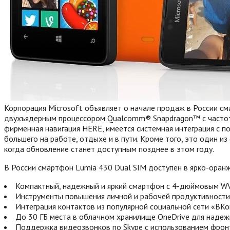
Корпорация Microsoft объявляет о начале продаж в России с
двухъядерным процессором Qualcomm® Snapdragon™ с частотой 1
фирменная навигация HERE, имеется системная интеграция с п
большего на работе, отдыхе и в пути. Кроме того, это один 
когда обновление станет доступным позднее в этом году.
В России смартфон Lumia 430 Dual SIM доступен в ярко-оран
Компактный, надежный и яркий смартфон с 4-дюймовым WVG
Инструменты повышения личной и рабочей продуктивности 
Интеграция контактов из популярной социальной сети «ВКо
До 30 ГБ места в облачном хранилище OneDrive для надеж
Поддержка видеозвонков по Skype с использованием фрон