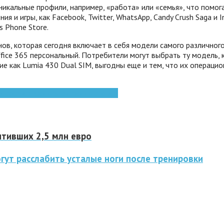
уникальные профили, например, «работа» или «семья», что пом
 и игры, как Facebook, Twitter, WhatsApp, Candy Crush Saga и
s Phone Store.
ов, которая сегодня включает в себя модели самого различног
ffice 365 персональный. Потребители могут выбрать ту модель,
ие как Lumia 430 Dual SIM, выгодны еще и тем, что их операци
идео
смартфоны
электронные книги
итивших 2,5 млн евро
гут расслабить усталые ноги после тренировки