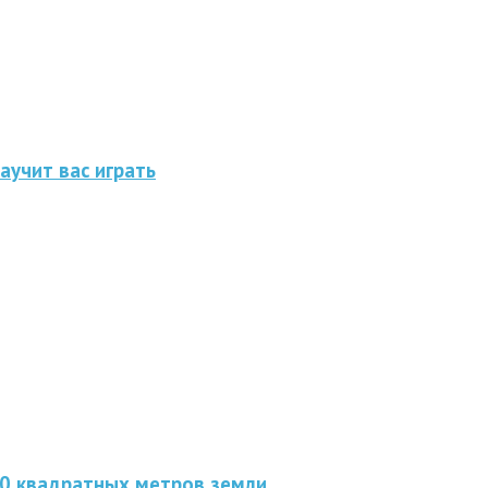
аучит вас играть
00 квадратных метров земли