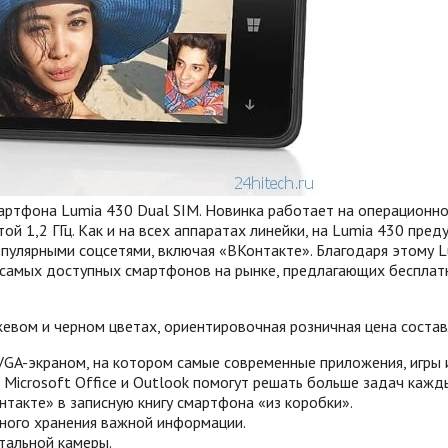
мартфона Lumia 430 Dual SIM. Новинка работает на операционн
,2 ГГц. Как и на всех аппаратах линейки, на Lumia 430 предус
опулярными соцсетями, включая «ВКонтакте». Благодаря этому 
из самых доступных смартфонов на рынке, предлагающих беспла
жевом и черном цветах, ориентировочная розничная цена состав
A-экраном, на котором самые современные приложения, игры и
Microsoft Office и Outlook помогут решать больше задач кажд
нтакте» в записную книгу смартфона «из коробки».
ного хранения важной информации.
тальной камеры.