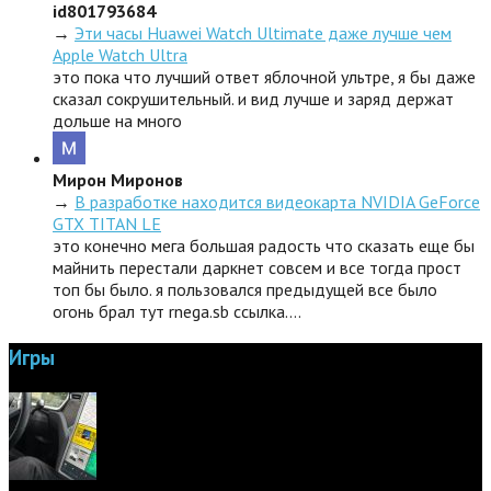
id801793684
→
Эти часы Huawei Watch Ultimate даже лучше чем
Apple Watch Ultra
это пока что лучший ответ яблочной ультре, я бы даже
сказал сокрушительный. и вид лучше и заряд держат
дольше на много
Мирон Миронов
→
В разработке находится видеокарта NVIDIA GeForce
GTX TITAN LE
это конечно мега большая радость что сказать еще бы
майнить перестали даркнет совсем и все тогда прост
топ бы было. я пользовался предыдущей все было
огонь брал тут rnega.sb ссылка.…
Игры