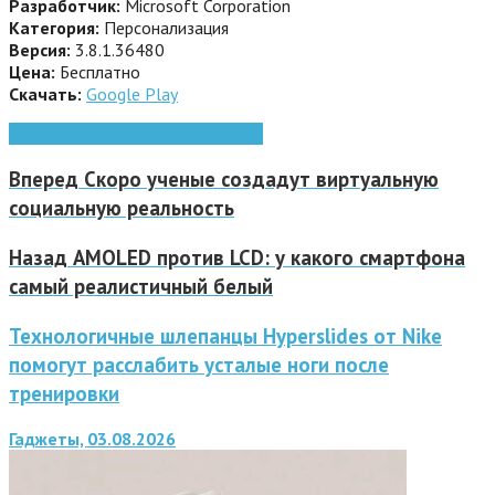
Разработчик:
Microsoft Corporation
Категория:
Персонализация
Версия:
3.8.1.36480
Цена:
Бесплатно
Скачать:
Google Play
google
Microsoft
смартфоны
фото
Вперед
Скоро ученые создадут виртуальную
социальную реальность
Назад
AMOLED против LCD: у какого смартфона
самый реалистичный белый
Технологичные шлепанцы Hyperslides от Nike
помогут расслабить усталые ноги после
тренировки
Гаджеты, 03.08.2026