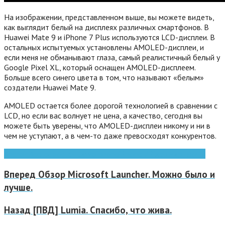
На изображении, представленном выше, вы можете видеть,
как выглядит белый на дисплеях различных смартфонов. В
Huawei Mate 9 и iPhone 7 Plus используются LCD-дисплеи. В
остальных испытуемых установлены AMOLED-дисплеи, и
если меня не обманывают глаза, самый реалистичный белый у
Google Pixel XL, который оснащен AMOLED-дисплеем.
Больше всего синего цвета в том, что называют «белым»
создатели Huawei Mate 9.
AMOLED остается более дорогой технологией в сравнении с
LCD, но если вас волнует не цена, а качество, сегодня вы
можете быть уверены, что AMOLED-дисплеи никому и ни в
чем не уступают, а в чем-то даже превосходят конкурентов.
Android
Apple
google
Huawei
iphone
iPhone 7
Pixel
смартфоны
Вперед
Обзор Microsoft Launcher. Можно было и
лучше.
Назад
[ПВД] Lumia. Спасибо, что жива.