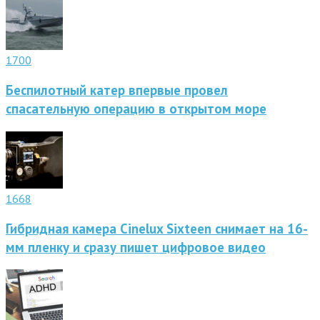
1700
Беспилотный катер впервые провел
спасательную операцию в открытом море
1668
Гибридная камера Cinelux Sixteen снимает на 16-
мм пленку и сразу пишет цифровое видео