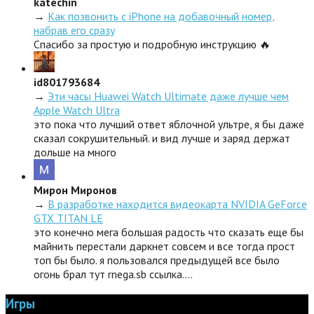
katechin
→
Как позвонить с iPhone на добавочный номер,
набрав его сразу
Спасибо за простую и подробную инструкцию 🔥
id801793684
→
Эти часы Huawei Watch Ultimate даже лучше чем
Apple Watch Ultra
это пока что лучший ответ яблочной ультре, я бы даже
сказал сокрушительный. и вид лучше и заряд держат
дольше на много
Мирон Миронов
→
В разработке находится видеокарта NVIDIA GeForce
GTX TITAN LE
это конечно мега большая радость что сказать еще бы
майнить перестали даркнет совсем и все тогда прост
топ бы было. я пользовался предыдущей все было
огонь брал тут rnega.sb ссылка.…
Игры