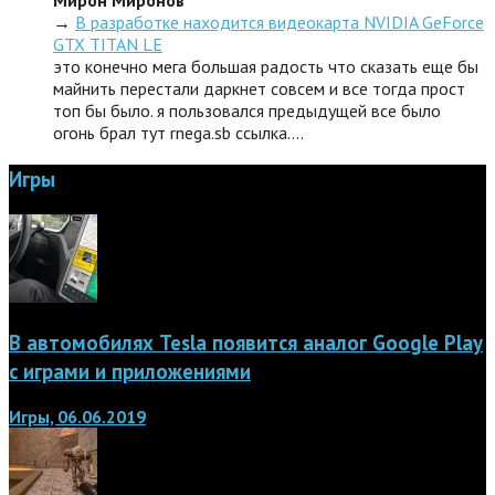
Мирон Миронов
→
В разработке находится видеокарта NVIDIA GeForce
GTX TITAN LE
это конечно мега большая радость что сказать еще бы
майнить перестали даркнет совсем и все тогда прост
топ бы было. я пользовался предыдущей все было
огонь брал тут rnega.sb ссылка.…
Игры
В автомобилях Tesla появится аналог Google Play
с играми и приложениями
Игры, 06.06.2019