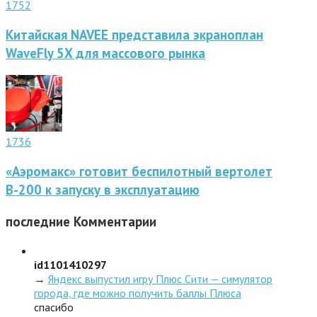
1752
Китайская NAVEE представила экраноплан
WaveFly 5X для массового рынка
1736
«Аэромакс» готовит беспилотный вертолет
В-200 к запуску в эксплуатацию
последние
Комментарии
id1101410297
→
Яндекс выпустил игру Плюс Сити — симулятор
города, где можно получить баллы Плюса
спасибо