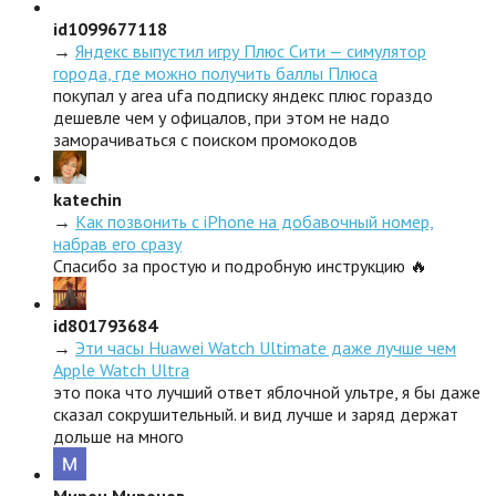
id1099677118
→
Яндекс выпустил игру Плюс Сити — симулятор
города, где можно получить баллы Плюса
покупал у area ufa подписку яндекс плюс гораздо
дешевле чем у офицалов, при этом не надо
заморачиваться с поиском промокодов
katechin
→
Как позвонить с iPhone на добавочный номер,
набрав его сразу
Спасибо за простую и подробную инструкцию 🔥
id801793684
→
Эти часы Huawei Watch Ultimate даже лучше чем
Apple Watch Ultra
это пока что лучший ответ яблочной ультре, я бы даже
сказал сокрушительный. и вид лучше и заряд держат
дольше на много