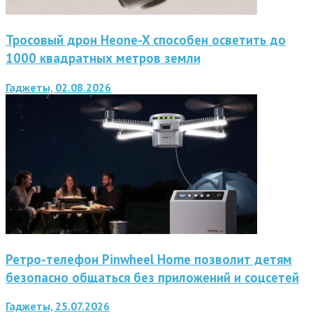
Тросовый дрон Heone-X способен осветить до
1000 квадратных метров земли
Гаджеты, 02.08.2026
Ретро-телефон Pinwheel Home позволит детям
безопасно общаться без приложений и соцсетей
Гаджеты, 25.07.2026