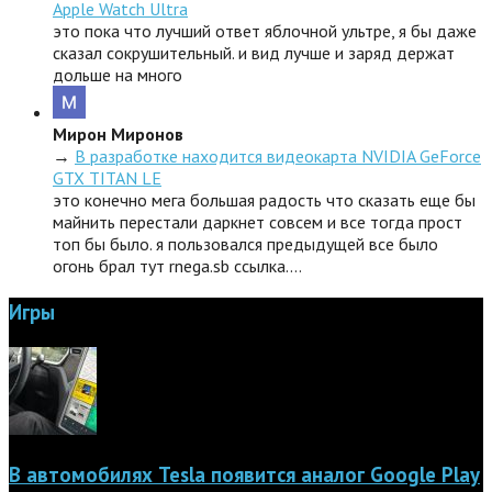
Apple Watch Ultra
это пока что лучший ответ яблочной ультре, я бы даже
сказал сокрушительный. и вид лучше и заряд держат
дольше на много
Мирон Миронов
→
В разработке находится видеокарта NVIDIA GeForce
GTX TITAN LE
это конечно мега большая радость что сказать еще бы
майнить перестали даркнет совсем и все тогда прост
топ бы было. я пользовался предыдущей все было
огонь брал тут rnega.sb ссылка.…
Игры
В автомобилях Tesla появится аналог Google Play