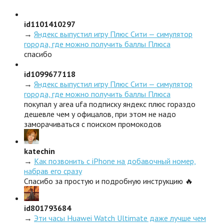
id1101410297
→
Яндекс выпустил игру Плюс Сити — симулятор
города, где можно получить баллы Плюса
спасибо
id1099677118
→
Яндекс выпустил игру Плюс Сити — симулятор
города, где можно получить баллы Плюса
покупал у area ufa подписку яндекс плюс гораздо
дешевле чем у офицалов, при этом не надо
заморачиваться с поиском промокодов
katechin
→
Как позвонить с iPhone на добавочный номер,
набрав его сразу
Спасибо за простую и подробную инструкцию 🔥
id801793684
→
Эти часы Huawei Watch Ultimate даже лучше чем