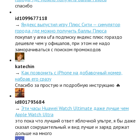
спасибо
id1099677118
→
Яндекс выпустил игру Плюс Сити — симулятор
города, где можно получить баллы Плюса
покупал у area ufa подписку яндекс плюс гораздо
дешевле чем у офицалов, при этом не надо
заморачиваться с поиском промокодов
katechin
→
Как позвонить с iPhone на добавочный номер,
набрав его сразу
Спасибо за простую и подробную инструкцию 🔥
id801793684
→
Эти часы Huawei Watch Ultimate даже лучше чем
Apple Watch Ultra
это пока что лучший ответ яблочной ультре, я бы даже
сказал сокрушительный. и вид лучше и заряд держат
дольше на много