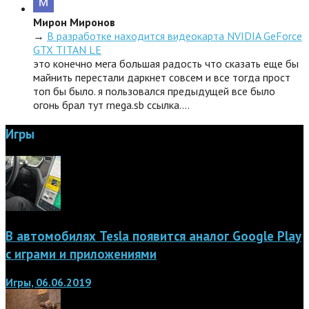
Мирон Миронов
→
В разработке находится видеокарта NVIDIA GeForce
GTX TITAN LE
это конечно мега большая радость что сказать еще бы
майнить перестали даркнет совсем и все тогда прост
топ бы было. я пользовался предыдущей все было
огонь брал тут rnega.sb ссылка.…
Игры
В автомобилях Tesla появится аналог Google Play
с играми и приложениями
Игры, 06.06.2019