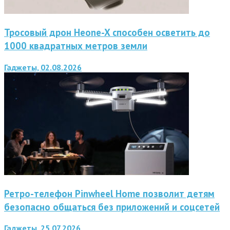
Тросовый дрон Heone-X способен осветить до
1000 квадратных метров земли
Гаджеты, 02.08.2026
Ретро-телефон Pinwheel Home позволит детям
безопасно общаться без приложений и соцсетей
Гаджеты, 25.07.2026