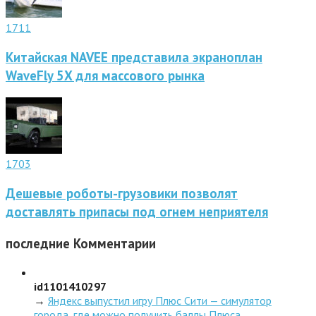
1711
Китайская NAVEE представила экраноплан
WaveFly 5X для массового рынка
1703
Дешевые роботы-грузовики позволят
доставлять припасы под огнем неприятеля
последние
Комментарии
id1101410297
→
Яндекс выпустил игру Плюс Сити — симулятор
города, где можно получить баллы Плюса