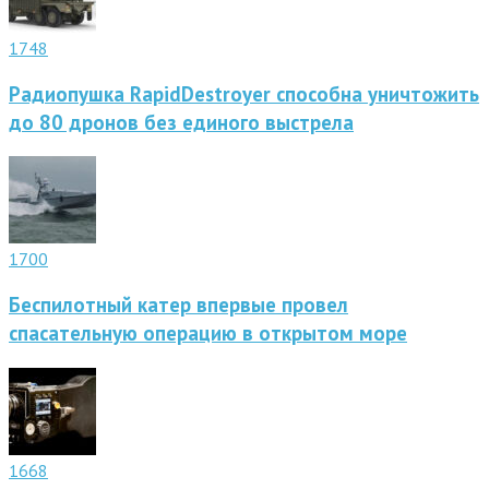
1748
Радиопушка RapidDestroyer способна уничтожить
до 80 дронов без единого выстрела
1700
Беспилотный катер впервые провел
спасательную операцию в открытом море
1668