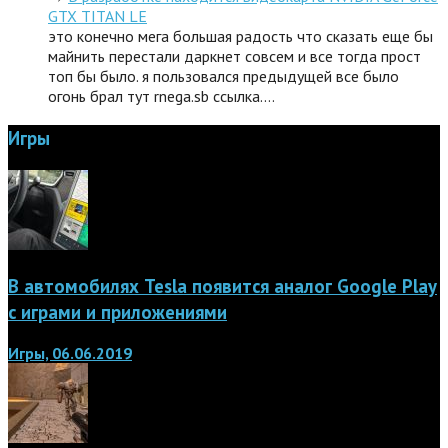
GTX TITAN LE
это конечно мега большая радость что сказать еще бы
майнить перестали даркнет совсем и все тогда прост
топ бы было. я пользовался предыдущей все было
огонь брал тут rnega.sb ссылка.…
Игры
В автомобилях Tesla появится аналог Google Play
с играми и приложениями
Игры, 06.06.2019