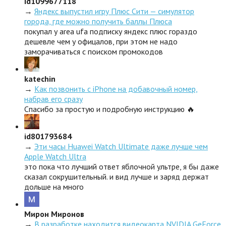
id1099677118
→
Яндекс выпустил игру Плюс Сити — симулятор
города, где можно получить баллы Плюса
покупал у area ufa подписку яндекс плюс гораздо
дешевле чем у офицалов, при этом не надо
заморачиваться с поиском промокодов
katechin
→
Как позвонить с iPhone на добавочный номер,
набрав его сразу
Спасибо за простую и подробную инструкцию 🔥
id801793684
→
Эти часы Huawei Watch Ultimate даже лучше чем
Apple Watch Ultra
это пока что лучший ответ яблочной ультре, я бы даже
сказал сокрушительный. и вид лучше и заряд держат
дольше на много
Мирон Миронов
→
В разработке находится видеокарта NVIDIA GeForce