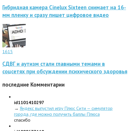
Гибридная камера Cinelux Sixteen снимает на 16-
мм пленку и сразу пишет цифровое видео
1615
СДВГ и аутизм стали главными темами в
соцсетях при обсуждении психического здоровья
последние
Комментарии
id1101410297
→
Яндекс выпустил игру Плюс Сити — симулятор
города, где можно получить баллы Плюса
спасибо