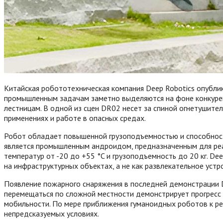
Китайская робототехническая компания Deep Robotics опубл
промышленным задачам заметно выделяются на фоне конкурент
лестницам. В одной из сцен DR02 несет за спиной огнетушите
применениях и работе в опасных средах.
Робот обладает повышенной грузоподъемностью и способность
является промышленным андроидом, предназначенным для реал
температур от -20 до +55 °C и грузоподъемность до 20 кг. De
на инфраструктурных объектах, а не как развлекательное устр
Появление пожарного снаряжения в последней демонстрации D
перемещаться по сложной местности демонстрирует прогресс 
мобильности. По мере приближения гуманоидных роботов к ре
непредсказуемых условиях.