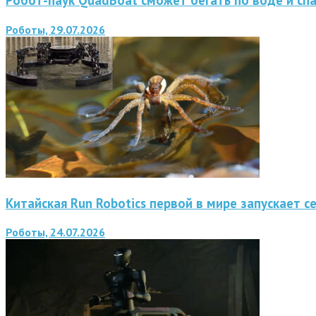
Робот-паук QuadBoat сможет бегать по воде и сп
Роботы, 29.07.2026
Китайская Run Robotics первой в мире запускает 
Роботы, 24.07.2026