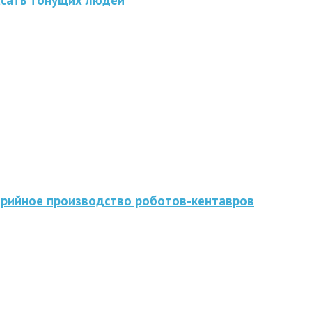
асать тонущих людей
серийное производство роботов-кентавров