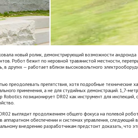
иковала новый ролик, демонстрирующий возможности андроида 
ов. Робот бежит по неровной травянистой местности, перепры
ль, в других — работает вблизи высоковольтного электрообору
ю преодолевать препятствия, хотя подробные технические хар
ьного применения, а не для студийных демонстраций. 1,7-мет
ep Robotics позиционирует DR02 как инструмент для инспекций,
ойство.
R02 выглядит продолжением общего фокуса на полевой роботот
в аппаратном обеспечении и системах управления, следующий 
альному внедрению разработчикам предстоит доказать, что эт