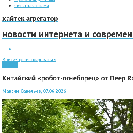
Связаться с нами
хайтек агрегатор
новости интернета и совреме
Войти
Зарегистрироваться
Роботы
Китайский «робот-огнеборец» от Deep Ro
Максим Савельев, 07.06.2026