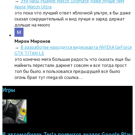
→
Эти часы Huawei Watch Ultimate даже лучше чем
Apple Watch Ultra
это пока что лучший ответ яблочной ультре, я бы даже
сказал сокрушительный. и вид лучше и заряд держат
дольше на много
Мирон Миронов
→
В разработке находится видеокарта NVIDIA GeForce
GTX TITAN LE
это конечно мега большая радость что сказать еще бы
майнить перестали даркнет совсем и все тогда прост
топ бы было. я пользовался предыдущей все было
огонь брал тут rnega.sb ссылка.…
Игры
В автомобилях Tesla появится аналог Google Play