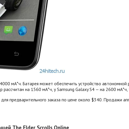
 4000 мА*ч. Батарея может обеспечить устройство автономной р
р рассчитан на 1560 мА*ч, у Samsung Galaxy S4 — на 2600 мА*ч, 
для предварительного заказа по цене около $340. Продажи апп
ей The Elder Scrolls Online