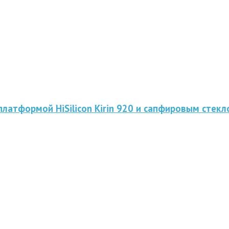
латформой HiSilicon Kirin 920 и сапфировым стек