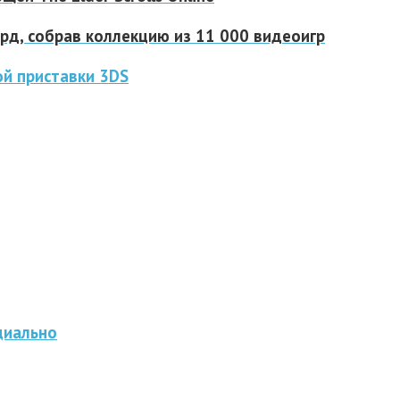
д, собрав коллекцию из 11 000 видеоигр
ой приставки 3DS
циально