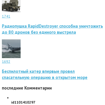
1741
Радиопушка RapidDestroyer способна уничтожить
до 80 дронов без единого выстрела
1692
Беспилотный катер впервые провел
спасательную операцию в открытом море
последние
Комментарии
id1101410297