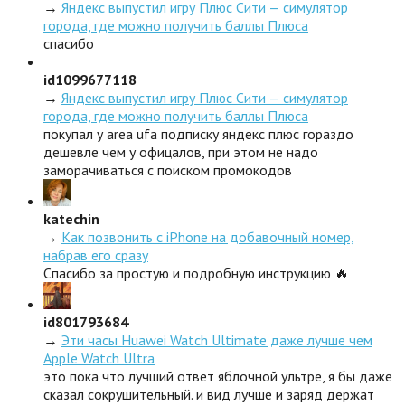
→
Яндекс выпустил игру Плюс Сити — симулятор
города, где можно получить баллы Плюса
спасибо
id1099677118
→
Яндекс выпустил игру Плюс Сити — симулятор
города, где можно получить баллы Плюса
покупал у area ufa подписку яндекс плюс гораздо
дешевле чем у офицалов, при этом не надо
заморачиваться с поиском промокодов
katechin
→
Как позвонить с iPhone на добавочный номер,
набрав его сразу
Спасибо за простую и подробную инструкцию 🔥
id801793684
→
Эти часы Huawei Watch Ultimate даже лучше чем
Apple Watch Ultra
это пока что лучший ответ яблочной ультре, я бы даже
сказал сокрушительный. и вид лучше и заряд держат