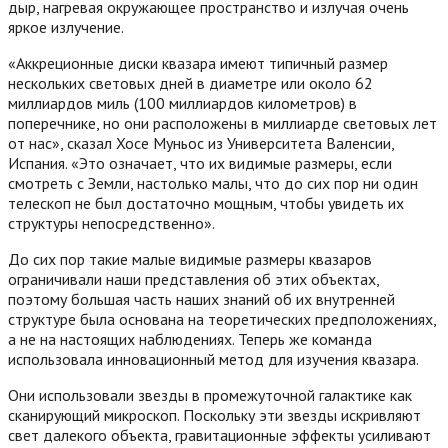
дыр, нагревая окружающее пространство и излучая очень
яркое излучение.
«Аккреционные диски квазара имеют типичный размер
нескольких световых дней в диаметре или около 62
миллиардов миль (100 миллиардов километров) в
поперечнике, но они расположены в миллиарде световых лет
от нас», сказал Хосе Муньос из Университета Валенсии,
Испания.
«Это означает, что их видимые размеры, если
смотреть с Земли, настолько малы, что до сих пор ни один
телескоп не был достаточно мощным, чтобы увидеть их
структуры непосредственно».
До сих пор такие малые видимые размеры квазаров
ограничивали наши представления об этих объектах,
поэтому большая часть наших знаний об их внутренней
структуре была основана на теоретических предположениях,
а не на настоящих наблюдениях. Теперь же команда
использовала инновационный метод для изучения квазара.
Они использовали звезды в промежуточной галактике как
сканирующий микроскоп. Поскольку эти звезды искривляют
свет далекого объекта, гравитационные эффекты усиливают