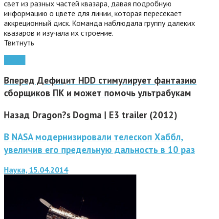
свет из разных частей квазара, давая подробную
информацию о цвете для линии, которая пересекает
аккреционный диск. Команда наблюдала группу далеких
квазаров и изучала их строение.
Твитнуть
Хаббл
Вперед
Дефицит HDD стимулирует фантазию
сборщиков ПК и может помочь ультрабукам
Назад
Dragon?s Dogma | E3 trailer (2012)
В NASA модернизировали телескоп Хаббл,
увеличив его предельную дальность в 10 раз
Наука, 15.04.2014