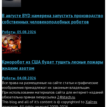
В августе BYD намерена запустить производство
собственных человекоподобных роботов
Роботы, 05.08.2026
Криоробот из США будет тушить лесные пожары
жидким азотом
Роботы, 04.08.2026
Все права на размещенные на сайте статьи и графические
изображения принадлежат их законным владельцам.
При использовании материалов сайта для интернет-изданий
обязательна прямая гиперссылка
24hitech.ru
.
This blog and all of it's content is © copyrighted to
Хайтек
агрегатор
. All rights reserved 2009-2026.