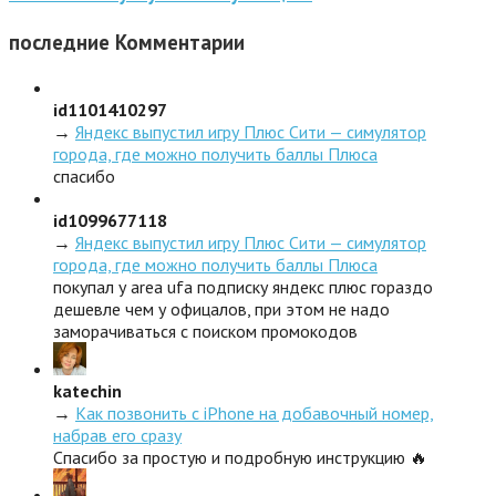
последние
Комментарии
id1101410297
→
Яндекс выпустил игру Плюс Сити — симулятор
города, где можно получить баллы Плюса
спасибо
id1099677118
→
Яндекс выпустил игру Плюс Сити — симулятор
города, где можно получить баллы Плюса
покупал у area ufa подписку яндекс плюс гораздо
дешевле чем у офицалов, при этом не надо
заморачиваться с поиском промокодов
katechin
→
Как позвонить с iPhone на добавочный номер,
набрав его сразу
Спасибо за простую и подробную инструкцию 🔥