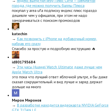
→
Яндекс выпустил игру Плюс Сити — симулятор
города, где можно получить баллы Плюса
покупал у area ufa подписку яндекс плюс гораздо
дешевле чем у офицалов, при этом не надо
заморачиваться с поиском промокодов
katechin
→
Как позвонить с iPhone на добавочный номер,
набрав его сразу
Спасибо за простую и подробную инструкцию 🔥
id801793684
→
Эти часы Huawei Watch Ultimate даже лучше чем
Apple Watch Ultra
это пока что лучший ответ яблочной ультре, я бы даже
сказал сокрушительный. и вид лучше и заряд держат
дольше на много
Мирон Миронов
→
В разработке находится видеокарта NVIDIA GeForce
GTX TITAN LE