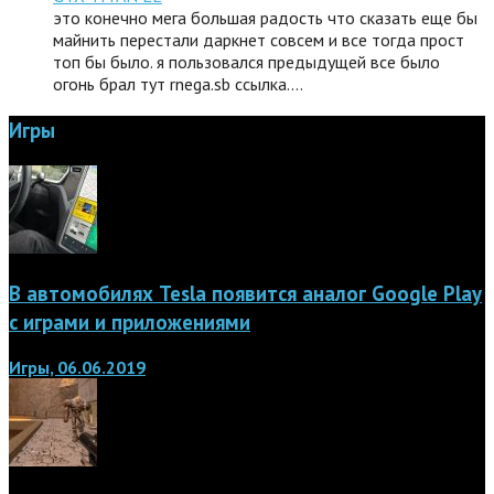
это конечно мега большая радость что сказать еще бы
майнить перестали даркнет совсем и все тогда прост
топ бы было. я пользовался предыдущей все было
огонь брал тут rnega.sb ссылка.…
Игры
В автомобилях Tesla появится аналог Google Play
с играми и приложениями
Игры, 06.06.2019