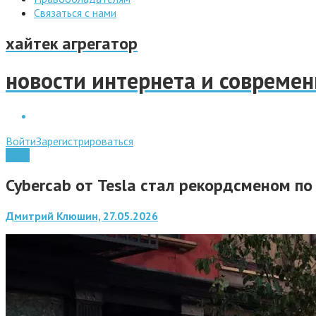
Связаться с нами
хайтек агрегатор
новости интернета и совреме
Войти
Зарегистрироваться
Авто
Cybercab от Tesla стал рекордсменом п
Дмитрий Клюшин, 27.05.2026