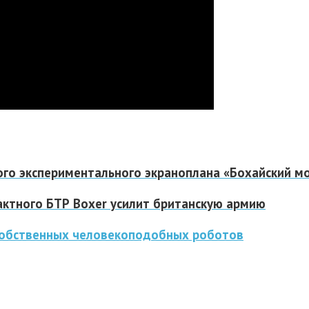
ого экспериментального экраноплана «Бохайский м
ктного БТР Boxer усилит британскую армию
 собственных человекоподобных роботов