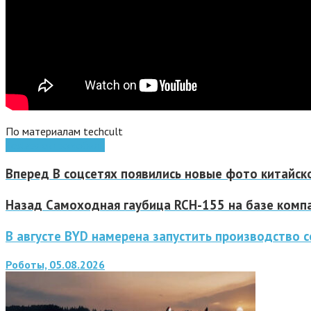
По материалам techcult
Tesla
электромобиль
Вперед
В соцсетях появились новые фото китайск
Назад
Самоходная гаубица RCH-155 на базе компа
В августе BYD намерена запустить производство
Роботы, 05.08.2026