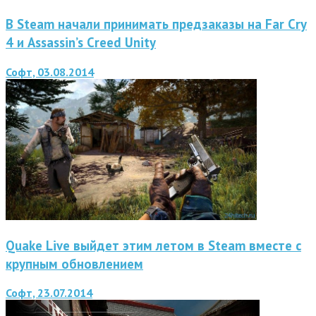
В Steam начали принимать предзаказы на Far Cry
4 и Assassin’s Creed Unity
Софт, 03.08.2014
Quake Live выйдет этим летом в Steam вместе с
крупным обновлением
Софт, 23.07.2014