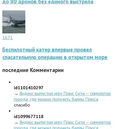
до 80 дронов без единого выстрела
1671
Беспилотный катер впервые провел
спасательную операцию в открытом море
последние
Комментарии
id1101410297
→
Яндекс выпустил игру Плюс Сити — симулятор
города, где можно получить баллы Плюса
спасибо
id1099677118
→
Яндекс выпустил игру Плюс Сити — симулятор
города, где можно получить баллы Плюса