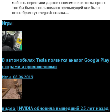
майнить перестали даркнет совсем и все тогда прост
топ бы было. я пользовался предыдущей все было
огонь брал тут rnega.sb ссылка.…
Игры
В автомобилях Tesla появится аналог Google Play
с играми и приложениями
Игры, 06.06.2019
видео | NVIDIA обновила вышедший 25 лет назад