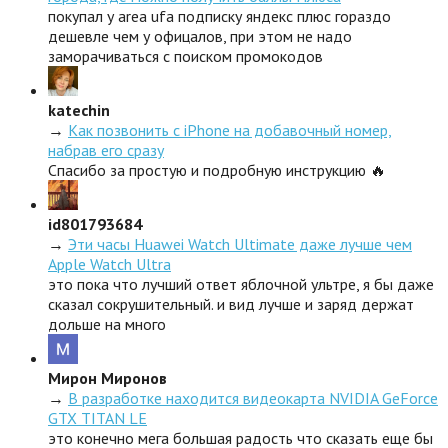
покупал у area ufa подписку яндекс плюс гораздо
дешевле чем у офицалов, при этом не надо
заморачиваться с поиском промокодов
katechin
→
Как позвонить с iPhone на добавочный номер,
набрав его сразу
Спасибо за простую и подробную инструкцию 🔥
id801793684
→
Эти часы Huawei Watch Ultimate даже лучше чем
Apple Watch Ultra
это пока что лучший ответ яблочной ультре, я бы даже
сказал сокрушительный. и вид лучше и заряд держат
дольше на много
Мирон Миронов
→
В разработке находится видеокарта NVIDIA GeForce
GTX TITAN LE
это конечно мега большая радость что сказать еще бы