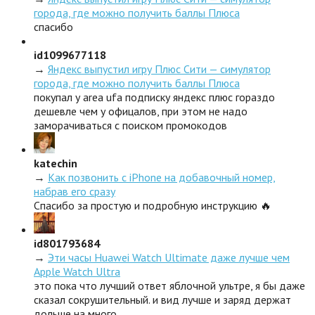
города, где можно получить баллы Плюса
спасибо
id1099677118
→
Яндекс выпустил игру Плюс Сити — симулятор
города, где можно получить баллы Плюса
покупал у area ufa подписку яндекс плюс гораздо
дешевле чем у офицалов, при этом не надо
заморачиваться с поиском промокодов
katechin
→
Как позвонить с iPhone на добавочный номер,
набрав его сразу
Спасибо за простую и подробную инструкцию 🔥
id801793684
→
Эти часы Huawei Watch Ultimate даже лучше чем
Apple Watch Ultra
это пока что лучший ответ яблочной ультре, я бы даже
сказал сокрушительный. и вид лучше и заряд держат
дольше на много