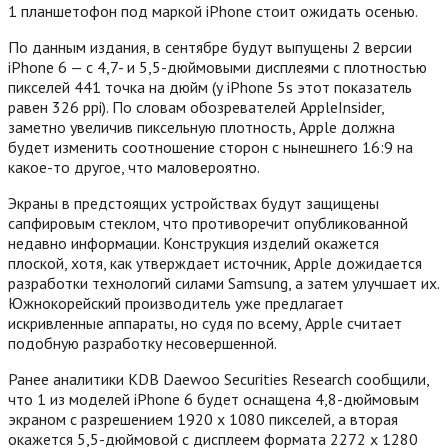
1 планшетофон под маркой iPhone стоит ожидать осенью.
По данным издания, в сентябре будут выпущены 2 версии
iPhone 6 — с 4,7- и 5,5-дюймовыми дисплеями с плотностью
пикселей 441 точка на дюйм (у iPhone 5s этот показатель
равен 326 ppi). По словам обозревателей AppleInsider,
заметно увеличив пиксельную плотность, Apple должна
будет изменить соотношение сторон с нынешнего 16:9 на
какое-то другое, что маловероятно.
Экраны в предстоящих устройствах будут защищены
сапфировым стеклом, что противоречит опубликованной
недавно информации. Конструкция изделий окажется
плоской, хотя, как утверждает источник, Apple дожидается
разработки технологий силами Samsung, а затем улучшает их.
Южнокорейский производитель уже предлагает
искривленные аппараты, но судя по всему, Apple считает
подобную разработку несовершенной.
Ранее аналитики KDB Daewoo Securities Research сообщили,
что 1 из моделей iPhone 6 будет оснащена 4,8-дюймовым
экраном с разрешением 1920 х 1080 пикселей, а вторая
окажется 5,5-дюймовой с дисплеем формата 2272 х 1280