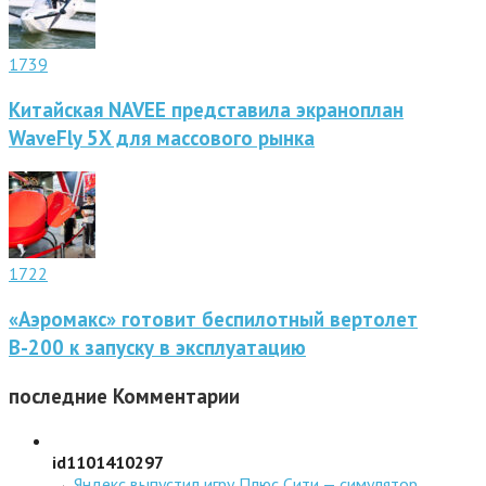
1739
Китайская NAVEE представила экраноплан
WaveFly 5X для массового рынка
1722
«Аэромакс» готовит беспилотный вертолет
В-200 к запуску в эксплуатацию
последние
Комментарии
id1101410297
→
Яндекс выпустил игру Плюс Сити — симулятор