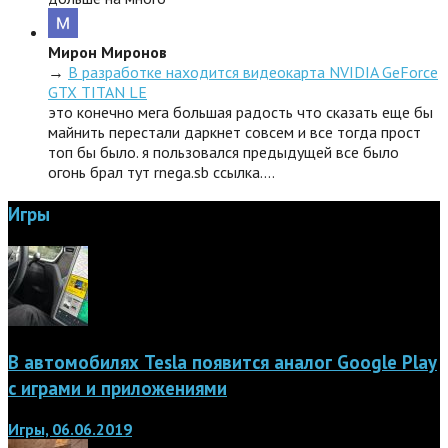
Мирон Миронов
→
В разработке находится видеокарта NVIDIA GeForce
GTX TITAN LE
это конечно мега большая радость что сказать еще бы
майнить перестали даркнет совсем и все тогда прост
топ бы было. я пользовался предыдущей все было
огонь брал тут rnega.sb ссылка.…
Игры
В автомобилях Tesla появится аналог Google Play
с играми и приложениями
Игры, 06.06.2019