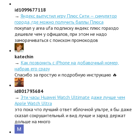
id1099677118
→
Яндекс выпустил игру Плюс Сити — симулятор
города, где можно получить баллы Плюса
покупал у area ufa подписку яндекс плюс гораздо
дешевле чем у офицалов, при этом не надо
заморачиваться с поиском промокодов
katechin
→
Как позвонить с iPhone на добавочный номер,
набрав его сразу
Спасибо за простую и подробную инструкцию 🔥
id801793684
→
Эти часы Huawei Watch Ultimate даже лучше чем
Apple Watch Ultra
это пока что лучший ответ яблочной ультре, я бы даже
сказал сокрушительный. и вид лучше и заряд держат
дольше на много