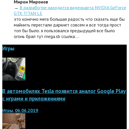
Мирон Миронов
→
В разработке находится видеокарта NVIDIA GeForce
GTX TITAN LE
это конечно мега большая радость что сказать еще бы
майнить перестали даркнет совсем и все тогда прост
топ бы было. я пользовался предыдущей все было
огонь брал тут rnega.sb ссылка.…
Игры
В автомобилях Tesla появится аналог Google Play
с играми и приложениями
Игры, 06.06.2019