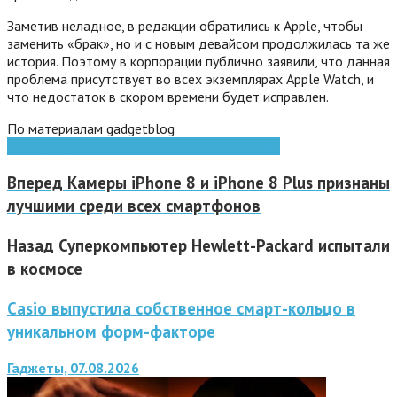
Заметив неладное, в редакции обратились к Apple, чтобы
заменить «брак», но и с новым девайсом продолжилась та же
история. Поэтому в корпорации публично заявили, что данная
проблема присутствует во всех экземплярах Apple Watch, и
что недостаток в скором времени будет исправлен.
По материалам gadgetblog
Apple
gadget
сети
смартфоны
умные часы
часы
Вперед
Камеры iPhone 8 и iPhone 8 Plus признаны
лучшими среди всех смартфонов
Назад
Суперкомпьютер Hewlett-Packard испытали
в космосе
Casio выпустила собственное смарт-кольцо в
уникальном форм-факторе
Гаджеты, 07.08.2026