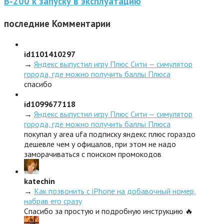
В-200 к запуску в эксплуатацию
последние
Комментарии
id1101410297
→
Яндекс выпустил игру Плюс Сити — симулятор
города, где можно получить баллы Плюса
спасибо
id1099677118
→
Яндекс выпустил игру Плюс Сити — симулятор
города, где можно получить баллы Плюса
покупал у area ufa подписку яндекс плюс гораздо
дешевле чем у офицалов, при этом не надо
заморачиваться с поиском промокодов
katechin
→
Как позвонить с iPhone на добавочный номер,
набрав его сразу
Спасибо за простую и подробную инструкцию 🔥