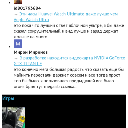
id801793684
→
Эти часы Huawei Watch Ultimate даже лучше чем
Apple Watch Ultra
это пока что лучший ответ яблочной ультре, я бы даже
сказал сокрушительный. и вид лучше и заряд держат
дольше на много
Мирон Миронов
→
В разработке находится видеокарта NVIDIA GeForce
GTX TITAN LE
это конечно мега большая радость что сказать еще бы
майнить перестали даркнет совсем и все тогда прост
топ бы было. я пользовался предыдущей все было
огонь брал тут rnega.sb ссылка.…
Игры