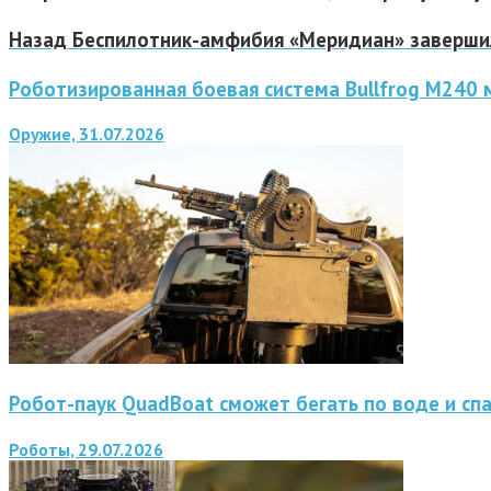
Назад
Беспилотник-амфибия «Меридиан» завершил
Роботизированная боевая система Bullfrog M240
Оружие, 31.07.2026
Робот-паук QuadBoat сможет бегать по воде и сп
Роботы, 29.07.2026