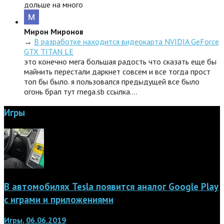
дольше на много
Мирон Миронов
→
В разработке находится видеокарта NVIDIA GeForce
GTX TITAN LE
это конечно мега большая радость что сказать еще бы
майнить перестали даркнет совсем и все тогда прост
топ бы было. я пользовался предыдущей все было
огонь брал тут rnega.sb ссылка.…
Игры
В автомобилях Tesla появится аналог Google Play
с играми и приложениями
Игры, 06.06.2019