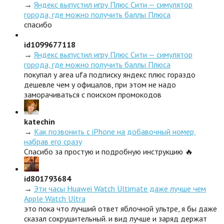
→
Яндекс выпустил игру Плюс Сити — симулятор
города, где можно получить баллы Плюса
спасибо
id1099677118
→
Яндекс выпустил игру Плюс Сити — симулятор
города, где можно получить баллы Плюса
покупал у area ufa подписку яндекс плюс гораздо
дешевле чем у офицалов, при этом не надо
заморачиваться с поиском промокодов
katechin
→
Как позвонить с iPhone на добавочный номер,
набрав его сразу
Спасибо за простую и подробную инструкцию 🔥
id801793684
→
Эти часы Huawei Watch Ultimate даже лучше чем
Apple Watch Ultra
это пока что лучший ответ яблочной ультре, я бы даже
сказал сокрушительный. и вид лучше и заряд держат