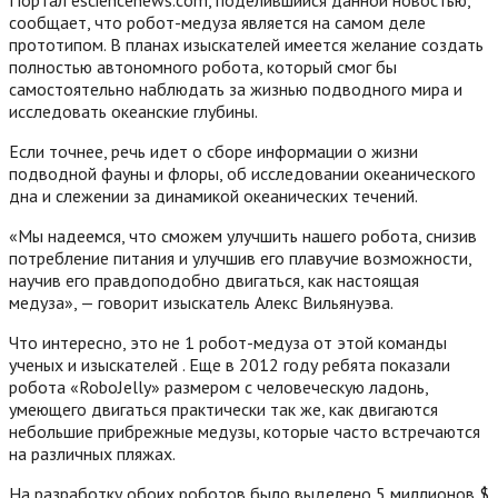
сообщает, что робот-медуза является на самом деле
прототипом. В планах изыскателей имеется желание создать
полностью автономного робота, который смог бы
самостоятельно наблюдать за жизнью подводного мира и
исследовать океанские глубины.
Если точнее, речь идет о сборе информации о жизни
подводной фауны и флоры, об исследовании океанического
дна и слежении за динамикой океанических течений.
«Мы надеемся, что сможем улучшить нашего робота, снизив
потребление питания и улучшив его плавучие возможности,
научив его правдоподобно двигаться, как настоящая
медуза», — говорит изыскатель Алекс Вильянуэва.
Что интересно, это не 1 робот-медуза от этой команды
ученых и изыскателей . Еще в 2012 году ребята показали
робота «RoboJelly» размером с человеческую ладонь,
умеющего двигаться практически так же, как двигаются
небольшие прибрежные медузы, которые часто встречаются
на различных пляжах.
На разработку обоих роботов было выделено 5 миллионов $