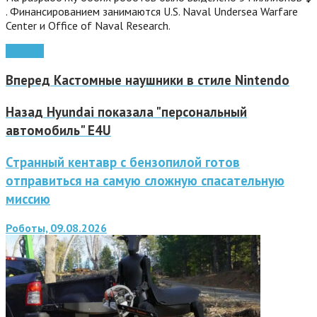
. Финансированием занимаются U.S. Naval Undersea Warfare
Center и Officе of Naval Research.
Роботы
Вперед
Кастомные наушники в стиле Nintendo
Назад
Hyundai показала "персональный
автомобиль" E4U
Странный кентавр с бензопилой готов
отправиться на самую сложную спасательную
миссию
Роботы, 09.08.2026