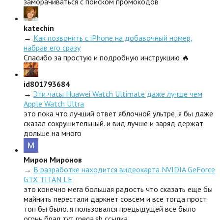
заморачиваться с поиском промокодов
katechin
→
Как позвонить с iPhone на добавочный номер,
набрав его сразу
Спасибо за простую и подробную инструкцию 🔥
id801793684
→
Эти часы Huawei Watch Ultimate даже лучше чем
Apple Watch Ultra
это пока что лучший ответ яблочной ультре, я бы даже
сказал сокрушительный. и вид лучше и заряд держат
дольше на много
Мирон Миронов
→
В разработке находится видеокарта NVIDIA GeForce
GTX TITAN LE
это конечно мега большая радость что сказать еще бы
майнить перестали даркнет совсем и все тогда прост
топ бы было. я пользовался предыдущей все было
огонь брал тут rnega.sb ссылка.…