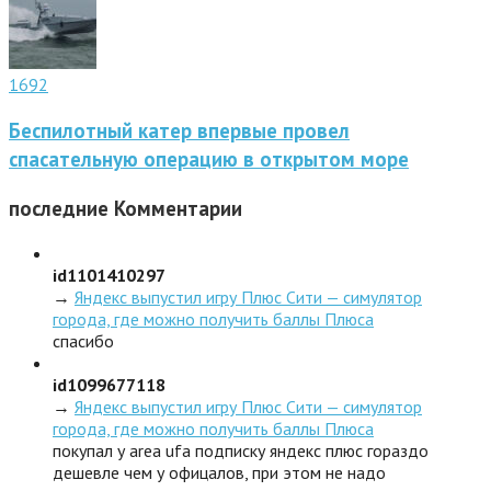
1692
Беспилотный катер впервые провел
спасательную операцию в открытом море
последние
Комментарии
id1101410297
→
Яндекс выпустил игру Плюс Сити — симулятор
города, где можно получить баллы Плюса
спасибо
id1099677118
→
Яндекс выпустил игру Плюс Сити — симулятор
города, где можно получить баллы Плюса
покупал у area ufa подписку яндекс плюс гораздо
дешевле чем у офицалов, при этом не надо