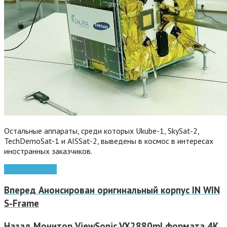
Остальные аппараты, среди которых Ukube-1, SkySat-2,
TechDemoSat-1 и AISSat-2, выведены в космос в интересах
иностранных заказчиков.
космос
Спутник
Вперед
Анонсирован оригинальный корпус IN WIN
S-Frame
Назад
Монитор ViewSonic VX2880ml формата 4K