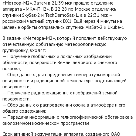
«Метеор-М2». Затем в 21:39 мск прошло отделение
аппарата «МКА-ПН2». В 22:28 по Москве отделились
спутники SkySat-2 и TechDemoSat-1, а в 22:31 мск —
российский частный спутник DX1.
Ещё через 4 минуты на
целевые орбиты отправились спутники AisSat-2 и Ukube-1.
В задачи «Метеора-М2», который пополнит действующую
отечественную орбитальную метеорологическую
группировку, входят:
— Получение глобальных и локальных изображений
облачности, поверхности Земли, ледового и снежного
покрова;
— Сбор данных для определения температуры морской
поверхности и радиационной температуры подстилающей
поверхности;
— Получение радиолокационных изображений земной
поверхности;
— Сбор данных о распределении озона в атмосфере и его
общего содержания;
— Передача информации о гелиогеофизической обстановке в
околоземном космическом пространстве.
Срок активной эксплуатации аппарата, созданного ОАО