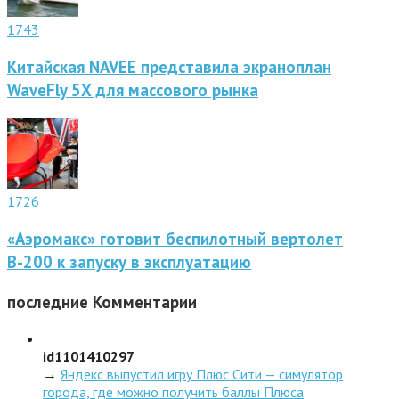
1743
Китайская NAVEE представила экраноплан
WaveFly 5X для массового рынка
1726
«Аэромакс» готовит беспилотный вертолет
В-200 к запуску в эксплуатацию
последние
Комментарии
id1101410297
→
Яндекс выпустил игру Плюс Сити — симулятор
города, где можно получить баллы Плюса