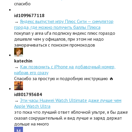
спасибо
id1099677118
→
Яндекс выпустил игру Плюс Сити — симулятор
города, где можно получить баллы Плюса
покупал у area ufa подписку яндекс плюс гораздо
дешевле чем у офицалов, при этом не надо
заморачиваться с поиском промокодов
katechin
→
Как позвонить с iPhone на добавочный номер,
набрав его сразу
Спасибо за простую и подробную инструкцию 🔥
id801793684
→
Эти часы Huawei Watch Ultimate даже лучше чем
Apple Watch Ultra
это пока что лучший ответ яблочной ультре, я бы даже
сказал сокрушительный. и вид лучше и заряд держат
дольше на много