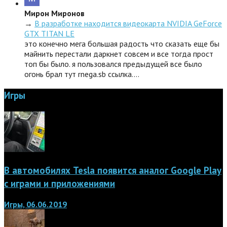
Мирон Миронов
→
В разработке находится видеокарта NVIDIA GeForce
GTX TITAN LE
это конечно мега большая радость что сказать еще бы
майнить перестали даркнет совсем и все тогда прост
топ бы было. я пользовался предыдущей все было
огонь брал тут rnega.sb ссылка.…
Игры
В автомобилях Tesla появится аналог Google Play
с играми и приложениями
Игры, 06.06.2019