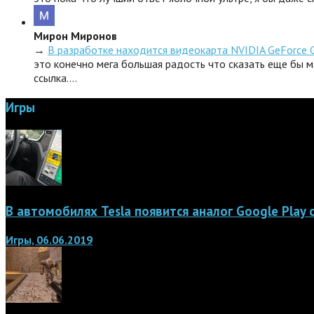
Мирон Миронов
→
В разработке находится видеокарта NVIDIA GeForce 
это конечно мега большая радость что сказать еще бы м
ссылка.…
Игры
В автомобилях Tesla появится аналог Google Play
Игры, 06.06.2019