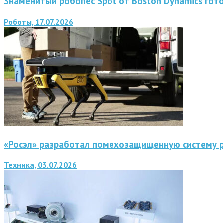
Знаменитый робопес Spot от Boston Dynamics гот
Роботы, 17.07.2026
«Росэл» разработал помехозащищенную систему 
Техника, 03.07.2026