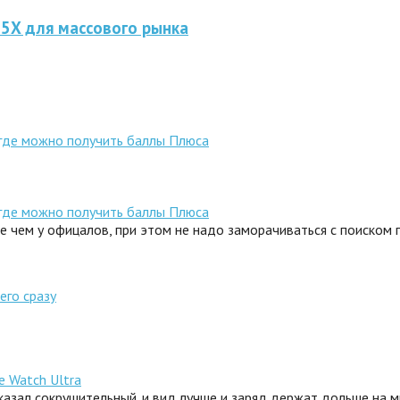
 5X для массового рынка
 где можно получить баллы Плюса
 где можно получить баллы Плюса
ле чем у офицалов, при этом не надо заморачиваться с поиском
его сразу
e Watch Ultra
сказал сокрушительный. и вид лучше и заряд держат дольше на 