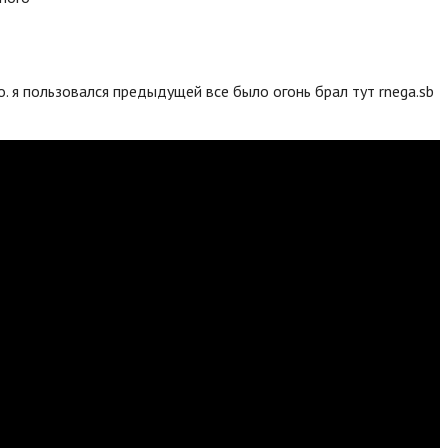
. я пользовался предыдущей все было огонь брал тут rnega.sb