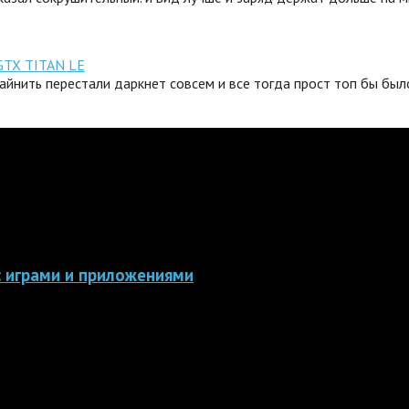
GTX TITAN LE
айнить перестали даркнет совсем и все тогда прост топ бы было
 с играми и приложениями