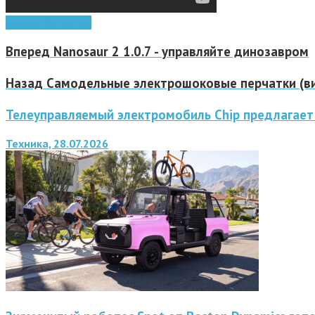
видео
игры
ролики
Вперед
Nanosaur 2 1.0.7 - управляйте динозавром
Назад
Самодельные электрошоковые перчатки (в
Телеуправляемый электромобиль Chip предлагает
Техника, 28.07.2026