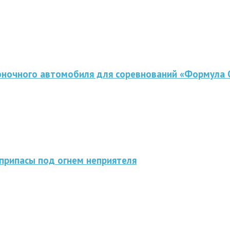
оночного автомобиля для соревнований «Формула 
припасы под огнем неприятеля