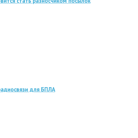
овится стать разносчиком посылок
радиосвязи для БПЛА