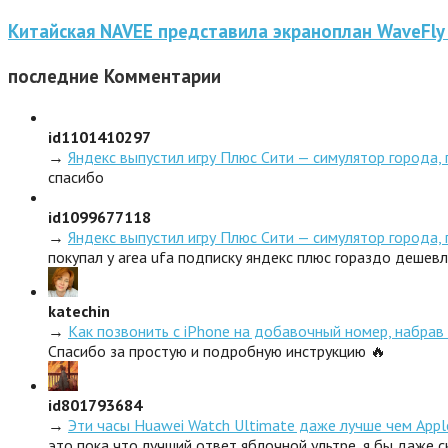
Китайская NAVEE представила экраноплан WaveFly
последние
Комментарии
id1101410297
→
Яндекс выпустил игру Плюс Сити — симулятор города,
спасибо
id1099677118
→
Яндекс выпустил игру Плюс Сити — симулятор города,
покупал у area ufa подписку яндекс плюс гораздо дешев
katechin
→
Как позвонить с iPhone на добавочный номер, набрав 
Спасибо за простую и подробную инструкцию 🔥
id801793684
→
Эти часы Huawei Watch Ultimate даже лучше чем Appl
это пока что лучший ответ яблочной ультре, я бы даже 