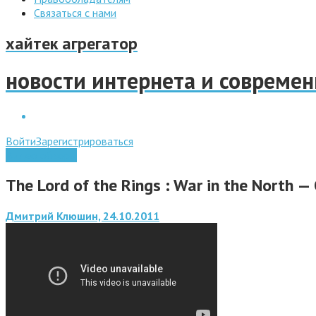
Связаться с нами
хайтек агрегатор
новости интернета и совреме
Войти
Зарегистрироваться
Видео обзоры
The Lord of the Rings : War in the North —
Дмитрий Клюшин, 24.10.2011