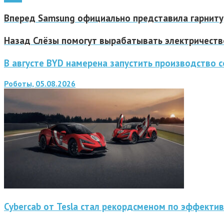
Вперед
Samsung официально представила гарниту
Назад
Слёзы помогут вырабатывать электричеств
В августе BYD намерена запустить производство
Роботы, 05.08.2026
Cybercab от Tesla стал рекордсменом по эффекти