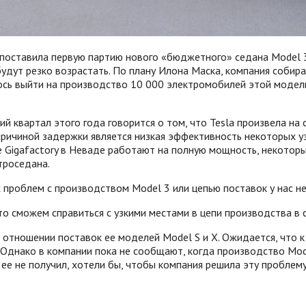
поставила первую партию нового «бюджетного» седана Model 3 т
дут резко возрастать. По плану Илона Маска, компания собира
ось выйти на производство 10 000 электромобилей этой модели 
й квартал этого года говорится о том, что Tesla произвела на
 причиной задержки является низкая эффективность некоторых у
е Gigafactory в Неваде работают на полную мощность, некото
троседана.
проблем с производством Model 3 или цепью поставок у нас не
то сможем справиться с узкими местами в цепи производства в
 отношении поставок ее моделей Model S и X. Ожидается, что 
Однако в компании пока не сообщают, когда производство Mode
р ее не получил, хотели бы, чтобы компания решила эту проблем