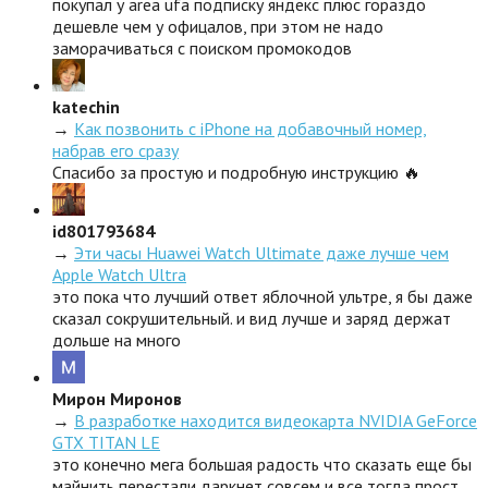
покупал у area ufa подписку яндекс плюс гораздо
дешевле чем у офицалов, при этом не надо
заморачиваться с поиском промокодов
katechin
→
Как позвонить с iPhone на добавочный номер,
набрав его сразу
Спасибо за простую и подробную инструкцию 🔥
id801793684
→
Эти часы Huawei Watch Ultimate даже лучше чем
Apple Watch Ultra
это пока что лучший ответ яблочной ультре, я бы даже
сказал сокрушительный. и вид лучше и заряд держат
дольше на много
Мирон Миронов
→
В разработке находится видеокарта NVIDIA GeForce
GTX TITAN LE
это конечно мега большая радость что сказать еще бы
майнить перестали даркнет совсем и все тогда прост