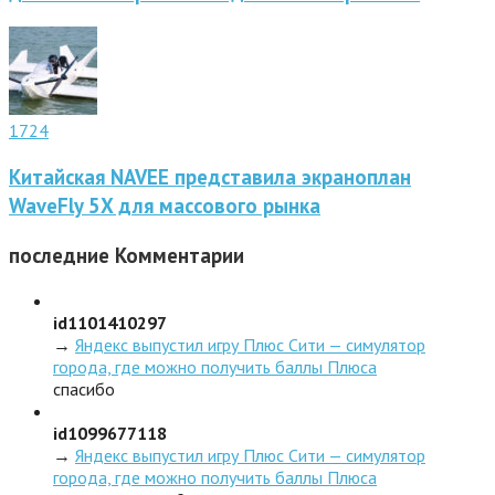
1724
Китайская NAVEE представила экраноплан
WaveFly 5X для массового рынка
последние
Комментарии
id1101410297
→
Яндекс выпустил игру Плюс Сити — симулятор
города, где можно получить баллы Плюса
спасибо
id1099677118
→
Яндекс выпустил игру Плюс Сити — симулятор
города, где можно получить баллы Плюса