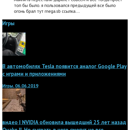
топ бы было. я пользовался предыдущей все было
огонь брал тут rnega.sb ссылка.…
Игры
В автомобилях Tesla появится аналог Google Play
с играми и приложениями
Игры, 06.06.2019
видео | NVIDIA обновила вышедший 25 лет назад
Quake II. Но сыграть в него смогут не все