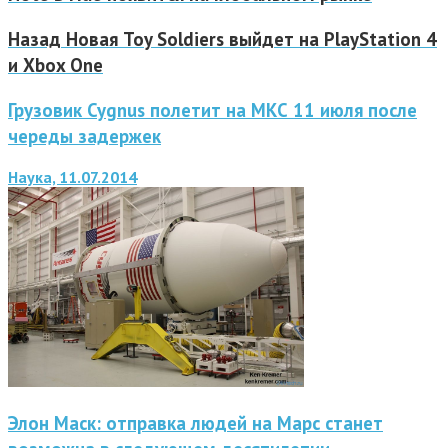
Назад
Новая Toy Soldiers выйдет на PlayStation 4
и Xbox One
Грузовик Cygnus полетит на МКС 11 июля после
череды задержек
Наука, 11.07.2014
Элон Маск: отправка людей на Марс станет