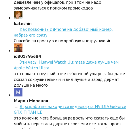
дешевле чем у офицалов, при этом не надо
заморачиваться с поиском промокодов
katechin
→
Как позвонить с iPhone на добавочный номер,
набрав его сразу
Спасибо за простую и подробную инструкцию 🔥
id801793684
→
Эти часы Huawei Watch Ultimate даже лучше чем
Apple Watch Ultra
это пока что лучший ответ яблочной ультре, я бы даже
сказал сокрушительный. и вид лучше и заряд держат
дольше на много
Мирон Миронов
→
В разработке находится видеокарта NVIDIA GeForce
GTX TITAN LE
это конечно мега большая радость что сказать еще бы
майнить перестали даркнет совсем и все тогда прост