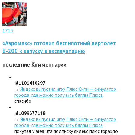
1715
«Аэромакс» готовит беспилотный вертолет
В-200 к запуску в эксплуатацию
последние
Комментарии
id1101410297
→
Яндекс выпустил игру Плюс Сити — симулятор
города, где можно получить баллы Плюса
спасибо
id1099677118
→
Яндекс выпустил игру Плюс Сити — симулятор
города, где можно получить баллы Плюса
покупал у area ufa подписку яндекс плюс гораздо