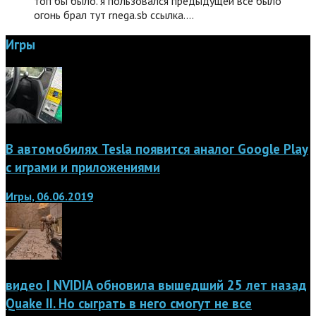
топ бы было. я пользовался предыдущей все было
огонь брал тут rnega.sb ссылка.…
Игры
В автомобилях Tesla появится аналог Google Play
с играми и приложениями
Игры, 06.06.2019
видео | NVIDIA обновила вышедший 25 лет назад
Quake II. Но сыграть в него смогут не все