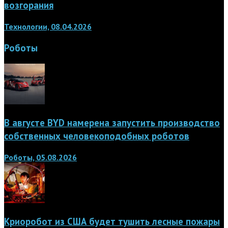
возгорания
Технологии, 08.04.2026
Роботы
В августе BYD намерена запустить производство
собственных человекоподобных роботов
Роботы, 05.08.2026
Криоробот из США будет тушить лесные пожары