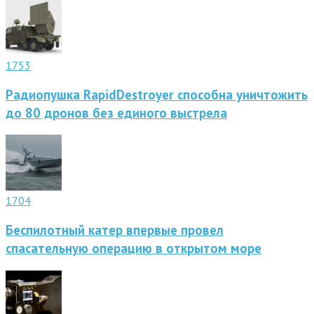
1753
Радиопушка RapidDestroyer способна уничтожить
до 80 дронов без единого выстрела
1704
Беспилотный катер впервые провел
спасательную операцию в открытом море