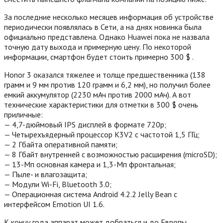
За последние несколько месяцев информация об устройстве
периодически появлялась в Сети, а на днях новинка была
официально представлена. Однако Huawei пока не назвала
точную дату выхода и примерную цену. По некоторой
информации, смартфон будет стоить примерно 300 $ .
Honor 3 оказался тяжелее и толще предшественника (138
грамм и 9 мм против 120 грамм и 6,2 мм), но получил более
емкий аккумулятор (2230 мАч против 2000 мАч).
А вот
технические характеристики для отметки в 300 $ очень
приличные:
— 4,7-дюймовый IPS дисплей в формате 720p;
— Четырехъядерный процессор K3V2 с частотой 1,5 ГГц;
— 2 Гбайта оперативной памяти;
— 8 Гбайт внутренней с возможностью расширения (microSD);
— 13-Мп основная камера и 1,3-Мп фронтальная;
— Пыле- и влагозащита;
— Модули Wi-Fi, Bluetooth 3.0;
— Операционная система Android 4.2.2 Jelly Bean с
интерфейсом Emotion UI 1.6.
К концу года аппарат может добраться и до Европы.