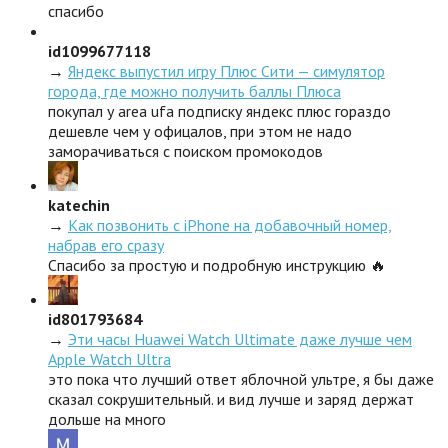
спасибо
id1099677118
→
Яндекс выпустил игру Плюс Сити — симулятор
города, где можно получить баллы Плюса
покупал у area ufa подписку яндекс плюс гораздо
дешевле чем у офицалов, при этом не надо
заморачиваться с поиском промокодов
katechin
→
Как позвонить с iPhone на добавочный номер,
набрав его сразу
Спасибо за простую и подробную инструкцию 🔥
id801793684
→
Эти часы Huawei Watch Ultimate даже лучше чем
Apple Watch Ultra
это пока что лучший ответ яблочной ультре, я бы даже
сказал сокрушительный. и вид лучше и заряд держат
дольше на много