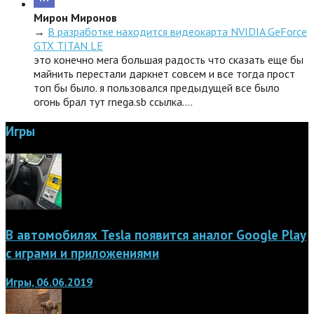
Мирон Миронов
→
В разработке находится видеокарта NVIDIA GeForce
GTX TITAN LE
это конечно мега большая радость что сказать еще бы
майнить перестали даркнет совсем и все тогда прост
топ бы было. я пользовался предыдущей все было
огонь брал тут rnega.sb ссылка.…
Игры
В автомобилях Tesla появится аналог Google Play
с играми и приложениями
Игры, 06.06.2019