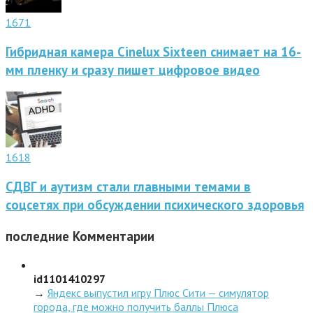
1671
Гибридная камера Cinelux Sixteen снимает на 16-
мм пленку и сразу пишет цифровое видео
1618
СДВГ и аутизм стали главными темами в
соцсетях при обсуждении психического здоровья
последние
Комментарии
id1101410297
→
Яндекс выпустил игру Плюс Сити — симулятор
города, где можно получить баллы Плюса