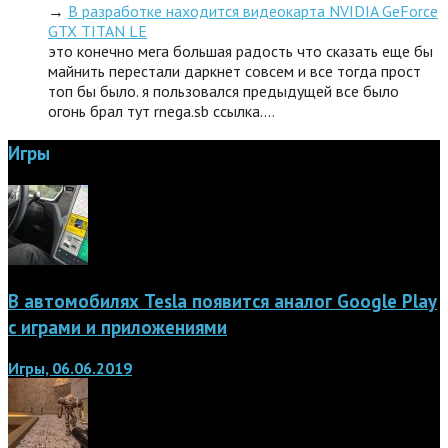
→
В разработке находится видеокарта NVIDIA GeForce
GTX TITAN LE
это конечно мега большая радость что сказать еще бы
майнить перестали даркнет совсем и все тогда прост
топ бы было. я пользовался предыдущей все было
огонь брал тут rnega.sb ссылка.…
Игры
В автомобилях Tesla появится аналог Google Play
с играми и приложениями
Игры, 06.06.2019