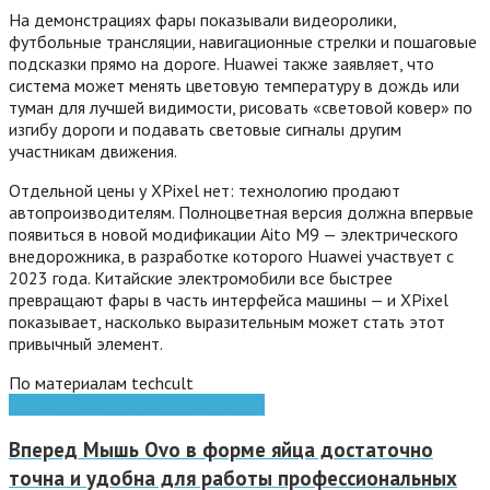
На демонстрациях фары показывали видеоролики,
футбольные трансляции, навигационные стрелки и пошаговые
подсказки прямо на дороге. Huawei также заявляет, что
система может менять цветовую температуру в дождь или
туман для лучшей видимости, рисовать «световой ковер» по
изгибу дороги и подавать световые сигналы другим
участникам движения.
Отдельной цены у XPixel нет: технологию продают
автопроизводителям. Полноцветная версия должна впервые
появиться в новой модификации Aito M9 — электрического
внедорожника, в разработке которого Huawei участвует с
2023 года. Китайские электромобили все быстрее
превращают фары в часть интерфейса машины — и XPixel
показывает, насколько выразительным может стать этот
привычный элемент.
По материалам techcult
Huawei
Pixel
видео
электромобиль
Вперед
Мышь Ovo в форме яйца достаточно
точна и удобна для работы профессиональных