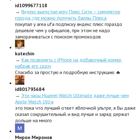
id1099677118
→
Яндекс выпустил игру Плюс Сити — симулятор
города, где можно получить баллы Плюса
покупал у area ufa подписку яндекс плюс гораздо
дешевле чем у офицалов, при этом не надо
заморачиваться с поиском промокодов
katechin
→
Как позвонить с iPhone на добавочный номер,
набрав его сразу
Спасибо за простую и подробную инструкцию 🔥
id801793684
→
Эти часы Huawei Watch Ultimate даже лучше чем
Apple Watch Ultra
это пока что лучший ответ яблочной ультре, я бы даже
сказал сокрушительный. и вид лучше и заряд держат
дольше на много
Мирон Миронов