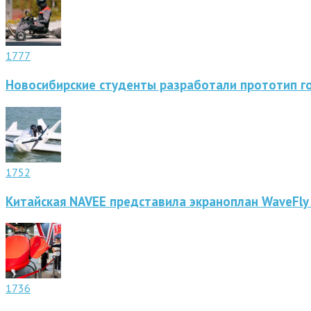
1777
Новосибирские студенты разработали прототип г
1752
Китайская NAVEE представила экраноплан WaveFly
1736