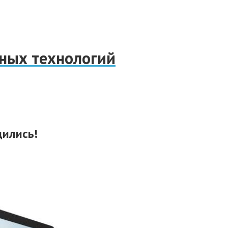
нных технологий
дились!