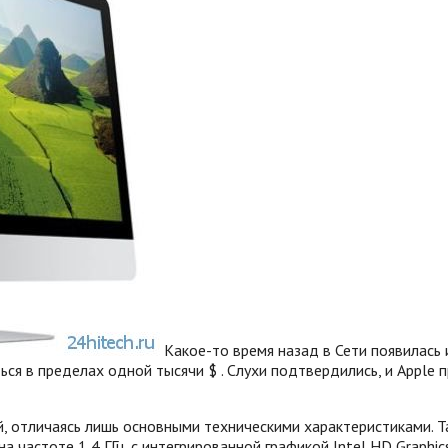
Какое-то время назад в Сети появилась
ься в пределах одной тысячи $ . Слухи подтвердились, и Apple
 отличаясь лишь основными техническими характеристиками. Та
 частоте 1,4 ГГц, с интегрированной графикой Intel HD Graphi