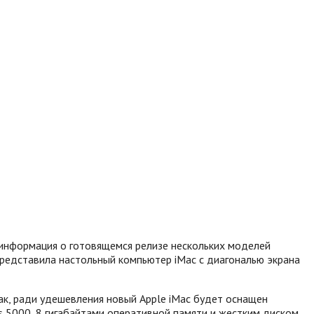
 информация о готовящемся релизе нескольких моделей
 представила настольный компьютер iMac с диагональю экрана
к, ради удешевления новый Apple iMac будет оснащен
cs 5000, 8 гигабайтами оперативной памяти и жестким диском