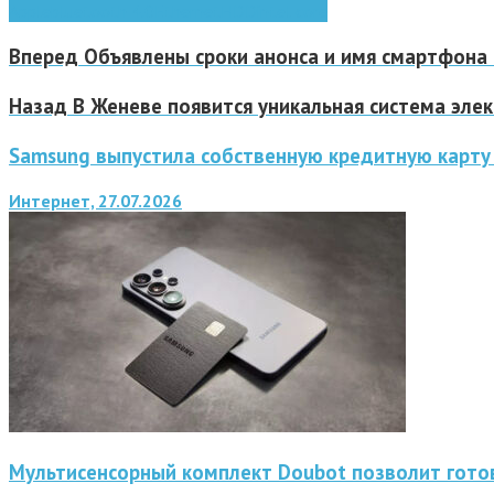
Apple
bluetooth 4.0
Ethernet
HDD
intel core
Вперед
Объявлены сроки анонса и имя смартфона 
Назад
В Женеве появится уникальная система эле
Samsung выпустила собственную кредитную карту 
Интернет, 27.07.2026
Мультисенсорный комплект Doubot позволит готов