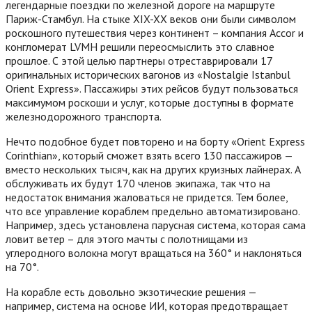
легендарные поездки по железной дороге на маршруте
Париж-Стамбул. На стыке XIX-XX веков они были символом
роскошного путешествия через континент – компания Accor и
конгломерат LVMH решили переосмыслить это славное
прошлое. С этой целью партнеры отреставрировали 17
оригинальных исторических вагонов из «Nostalgie Istanbul
Orient Express». Пассажиры этих рейсов будут пользоваться
максимумом роскоши и услуг, которые доступны в формате
железнодорожного транспорта.
Нечто подобное будет повторено и на борту «Orient Express
Corinthian», который сможет взять всего 130 пассажиров —
вместо нескольких тысяч, как на других круизных лайнерах. А
обслуживать их будут 170 членов экипажа, так что на
недостаток внимания жаловаться не придется. Тем более,
что все управление кораблем предельно автоматизировано.
Например, здесь установлена парусная система, которая сама
ловит ветер – для этого мачты с полотнищами из
углеродного волокна могут вращаться на 360° и наклоняться
на 70°.
На корабле есть довольно экзотические решения —
например, система на основе ИИ, которая предотвращает