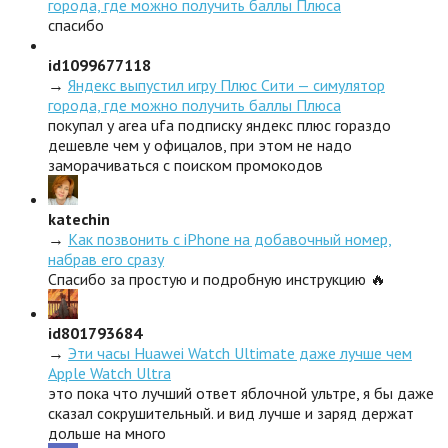
города, где можно получить баллы Плюса
спасибо
id1099677118
→
Яндекс выпустил игру Плюс Сити — симулятор
города, где можно получить баллы Плюса
покупал у area ufa подписку яндекс плюс гораздо
дешевле чем у офицалов, при этом не надо
заморачиваться с поиском промокодов
katechin
→
Как позвонить с iPhone на добавочный номер,
набрав его сразу
Спасибо за простую и подробную инструкцию 🔥
id801793684
→
Эти часы Huawei Watch Ultimate даже лучше чем
Apple Watch Ultra
это пока что лучший ответ яблочной ультре, я бы даже
сказал сокрушительный. и вид лучше и заряд держат
дольше на много