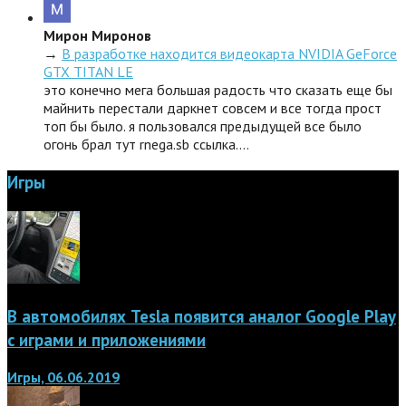
Мирон Миронов
→
В разработке находится видеокарта NVIDIA GeForce
GTX TITAN LE
это конечно мега большая радость что сказать еще бы
майнить перестали даркнет совсем и все тогда прост
топ бы было. я пользовался предыдущей все было
огонь брал тут rnega.sb ссылка.…
Игры
В автомобилях Tesla появится аналог Google Play
с играми и приложениями
Игры, 06.06.2019