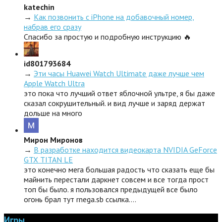
katechin
→
Как позвонить с iPhone на добавочный номер,
набрав его сразу
Спасибо за простую и подробную инструкцию 🔥
id801793684
→
Эти часы Huawei Watch Ultimate даже лучше чем
Apple Watch Ultra
это пока что лучший ответ яблочной ультре, я бы даже
сказал сокрушительный. и вид лучше и заряд держат
дольше на много
Мирон Миронов
→
В разработке находится видеокарта NVIDIA GeForce
GTX TITAN LE
это конечно мега большая радость что сказать еще бы
майнить перестали даркнет совсем и все тогда прост
топ бы было. я пользовался предыдущей все было
огонь брал тут rnega.sb ссылка.…
Игры