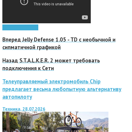
видео
игры
ролики
Вперед
Jelly Defense 1.05 - TD с необычной и
сипматичной графикой
Назад
S.T.A.L.K.E.R. 2 может требовать
подключения к Сети
Телеуправляемый электромобиль Chip
предлагает весьма любопытную альтернативу
автопилоту
Техника, 28.07.2026