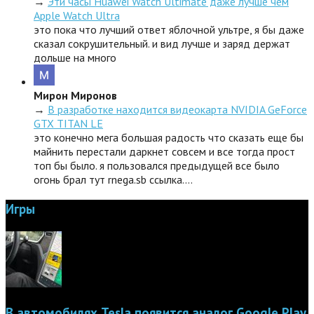
→
Эти часы Huawei Watch Ultimate даже лучше чем
Apple Watch Ultra
это пока что лучший ответ яблочной ультре, я бы даже
сказал сокрушительный. и вид лучше и заряд держат
дольше на много
Мирон Миронов
→
В разработке находится видеокарта NVIDIA GeForce
GTX TITAN LE
это конечно мега большая радость что сказать еще бы
майнить перестали даркнет совсем и все тогда прост
топ бы было. я пользовался предыдущей все было
огонь брал тут rnega.sb ссылка.…
Игры
В автомобилях Tesla появится аналог Google Play