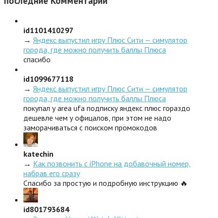
последние
Комментарии
id1101410297
→
Яндекс выпустил игру Плюс Сити — симулятор
города, где можно получить баллы Плюса
спасибо
id1099677118
→
Яндекс выпустил игру Плюс Сити — симулятор
города, где можно получить баллы Плюса
покупал у area ufa подписку яндекс плюс гораздо
дешевле чем у офицалов, при этом не надо
заморачиваться с поиском промокодов
katechin
→
Как позвонить с iPhone на добавочный номер,
набрав его сразу
Спасибо за простую и подробную инструкцию 🔥
id801793684