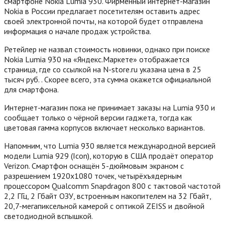
смартфоне Nokia Lumia 930. Фирменный интернет-магазин
Nokia в России предлагает посетителям оставить адрес
своей электронной почты, на которой будет отправлена
информация о начале продаж устройства.
Ретейлер не назвал стоимость новинки, однако при поиске
Nokia Lumia 930 на «Яндекс.Маркете» отображается
страница, где со ссылкой на N-store.ru указана цена в 25
тысяч руб.
. Скорее всего, эта сумма окажется официальной
для смартфона.
Интернет-магазин пока не принимает заказы на Lumia 930 и
сообщает только о чёрной версии гаджета, тогда как
цветовая гамма корпусов включает несколько вариантов.
Напомним, что Lumia 930 является международной версией
модели Lumia 929 (Icon), которую в США продаёт оператор
Verizon. Смартфон оснащён 5-дюймовым экраном с
разрешением 1920х1080 точек, четырёхъядерным
процессором Qualcomm Snapdragon 800 с тактовой частотой
2,2 ГГц, 2 Гбайт ОЗУ, встроенным накопителем на 32 Гбайт,
20,7-мегапиксельной камерой с оптикой ZEISS и двойной
светодиодной вспышкой.