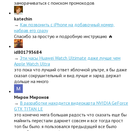
заморачиваться с поиском промокодов
katechin
→
Как позвонить с iPhone на добавочный номер,
набрав его сразу
Спасибо за простую и подробную инструкцию 🔥
id801793684
→
Эти часы Huawei Watch Ultimate даже лучше чем
Apple Watch Ultra
это пока что лучший ответ яблочной ультре, я бы даже
сказал сокрушительный. и вид лучше и заряд держат
дольше на много
Мирон Миронов
→
В разработке находится видеокарта NVIDIA GeForce
GTX TITAN LE
это конечно мега большая радость что сказать еще бы
майнить перестали даркнет совсем и все тогда прост
топ бы было. я пользовался предыдущей все было