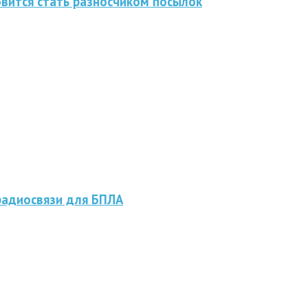
овится стать разносчиком посылок
радиосвязи для БПЛА