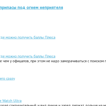
припасы под огнем неприятеля
 где можно получить баллы Плюса
 где можно получить баллы Плюса
ле чем у офицалов, при этом не надо заморачиваться с поиском
его сразу
e Watch Ultra
сказал сокрушительный. и вид лучше и заряд держат дольше на 