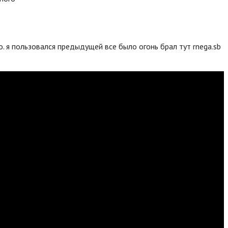
. я пользовался предыдущей все было огонь брал тут rnega.sb