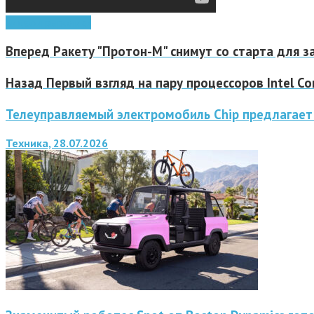
видео
игры
ролики
Вперед
Ракету "Протон-М" снимут со старта для 
Назад
Первый взгляд на пару процессоров Intel Co
Телеуправляемый электромобиль Chip предлагает
Техника, 28.07.2026