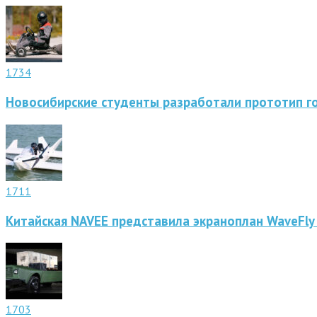
1734
Новосибирские студенты разработали прототип г
1711
Китайская NAVEE представила экраноплан WaveFly
1703