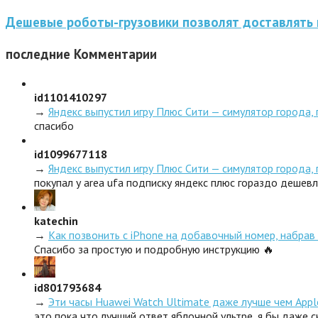
Дешевые роботы-грузовики позволят доставлять 
последние
Комментарии
id1101410297
→
Яндекс выпустил игру Плюс Сити — симулятор города,
спасибо
id1099677118
→
Яндекс выпустил игру Плюс Сити — симулятор города,
покупал у area ufa подписку яндекс плюс гораздо дешев
katechin
→
Как позвонить с iPhone на добавочный номер, набрав 
Спасибо за простую и подробную инструкцию 🔥
id801793684
→
Эти часы Huawei Watch Ultimate даже лучше чем Appl
это пока что лучший ответ яблочной ультре, я бы даже 