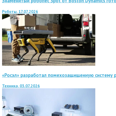
Знаменитый робопес Spot от Boston Dynamics гот
Роботы, 17.07.2026
«Росэл» разработал помехозащищенную систему 
Техника, 03.07.2026