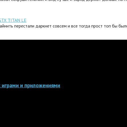
GTX TITAN LE
айнить перестали даркнет совсем и все тогда прост топ бы было
 с играми и приложениями