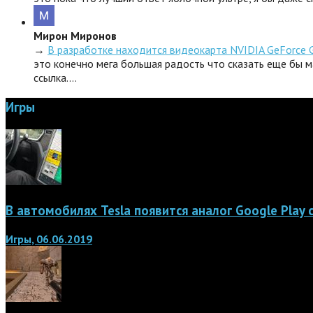
Мирон Миронов
→
В разработке находится видеокарта NVIDIA GeForce 
это конечно мега большая радость что сказать еще бы м
ссылка.…
Игры
В автомобилях Tesla появится аналог Google Play
Игры, 06.06.2019