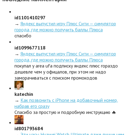
id1101410297
→
Яндекс выпустил игру Плюс Сити — симулятор
города, где можно получить баллы Плюса
спасибо
id1099677118
→
Яндекс выпустил игру Плюс Сити — симулятор
города, где можно получить баллы Плюса
покупал у area ufa подписку яндекс плюс гораздо
дешевле чем у офицалов, при этом не надо
заморачиваться с поиском промокодов
katechin
→
Как позвонить с iPhone на добавочный номер,
набрав его сразу
Спасибо за простую и подробную инструкцию 🔥
id801793684
→
Эти часы Huawei Watch Ultimate даже лучше чем