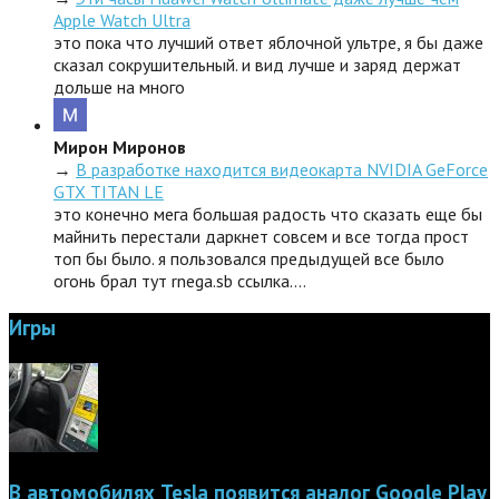
Apple Watch Ultra
это пока что лучший ответ яблочной ультре, я бы даже
сказал сокрушительный. и вид лучше и заряд держат
дольше на много
Мирон Миронов
→
В разработке находится видеокарта NVIDIA GeForce
GTX TITAN LE
это конечно мега большая радость что сказать еще бы
майнить перестали даркнет совсем и все тогда прост
топ бы было. я пользовался предыдущей все было
огонь брал тут rnega.sb ссылка.…
Игры
В автомобилях Tesla появится аналог Google Play