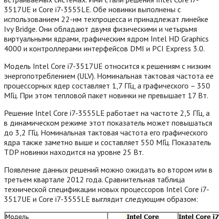
3517UE и Core i7-3555LE. Обе новинки выполнены с
использованием 22-нм техпроцесса и принадлежат линейке
Ivy Bridge. Они обладают двумя физическими и четырьмя
виртуальными ядрами, графическим ядром Intel HD Graphics
4000 и контроллерами интерфейсов DMI и PCI Express 3.0.
Модель Intel Core i7-3517UE относится к решениям с низким
энергопотреблением (ULV). Номинальная тактовая частота ее
процессорных ядер составляет 1,7 ГГц, а графического – 350
МГц.
При этом тепловой пакет новинки не превышает 17 Вт.
Решение Intel Core i7-3555LE работает на частоте 2,5 ГГц, а
в динамическом режиме этот показатель может повышаться
до 3,2 ГГц. Номинальная тактовая частота его графического
ядра также заметно выше и составляет 550 МГц. Показатель
TDP новинки находится на уровне 25 Вт.
Появление данных решений можно ожидать во втором или в
третьем квартале 2012 года. Сравнительная таблица
технической спецификации новых процессоров Intel Core i7-
3517UE и Core i7-3555LE выглядит следующим образом: