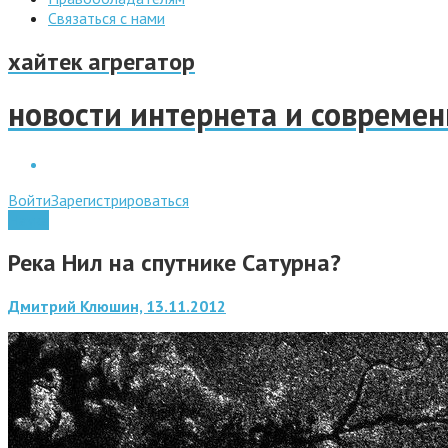
Связаться с нами
хайтек агрегатор
новости интернета и совреме
Войти
Зарегистрироваться
Наука
Река Нил на спутнике Сатурна?
Дмитрий Клюшин, 13.11.2012