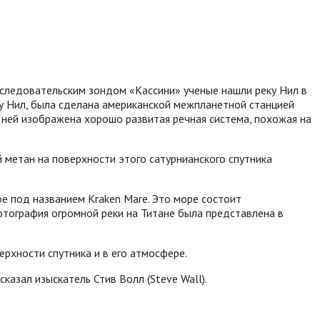
следовательским зондом «Кассини» ученые нашли реку Нил в
ку Нил, была сделана американской межпланетной станцией
а ней изображена хорошо развитая речная система, похожая на
 метан на поверхности этого сатурнианского спутника
ое под названием Kraken Mare. Это море состоит
отография огромной реки на Титане была представлена в
ерхности спутника и в его атмосфере.
азал изыскатель Стив Волл (Steve Wall).