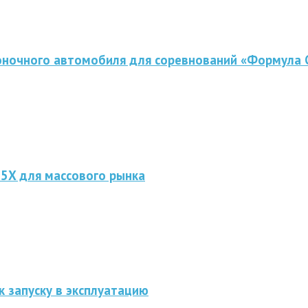
оночного автомобиля для соревнований «Формула 
 5X для массового рынка
к запуску в эксплуатацию