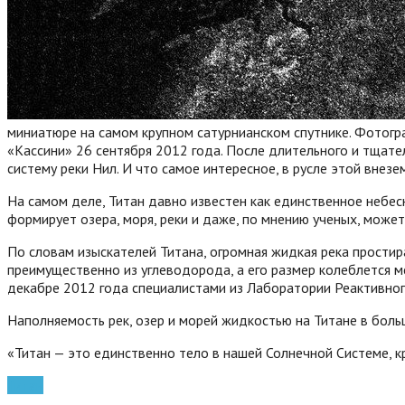
миниатюре на самом крупном сатурнианском спутнике. Фотогр
«Кассини» 26 сентября 2012 года. После длительного и тщате
систему реки Нил. И что самое интересное, в русле этой внез
На самом деле, Титан давно известен как единственное небес
формирует озера, моря, реки и даже, по мнению ученых, мож
По словам изыскателей Титана, огромная жидкая река простир
преимущественно из углеводорода, а его размер колеблется 
декабре 2012 года специалистами из Лаборатории Реактивно
Наполняемость рек, озер и морей жидкостью на Титане в боль
«Титан — это единственно тело в нашей Солнечной Системе, кр
Титан