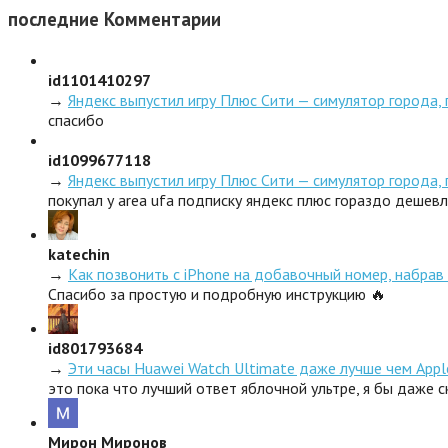
последние
Комментарии
id1101410297
→
Яндекс выпустил игру Плюс Сити — симулятор города,
спасибо
id1099677118
→
Яндекс выпустил игру Плюс Сити — симулятор города,
покупал у area ufa подписку яндекс плюс гораздо дешев
katechin
→
Как позвонить с iPhone на добавочный номер, набрав 
Спасибо за простую и подробную инструкцию 🔥
id801793684
→
Эти часы Huawei Watch Ultimate даже лучше чем Appl
это пока что лучший ответ яблочной ультре, я бы даже 
Мирон Миронов