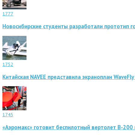
1777
Новосибирские студенты разработали прототип г
1752
Китайская NAVEE представила экраноплан WaveFly
1745
«Аэромакс» готовит беспилотный вертолет В-200 