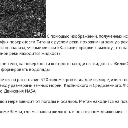
С помощью изображений, полученных ис
афия поверхности Титана с руслом реки, похожим на земную ре
льно анализа, ученые миссии «Кассини» пришли к выводу, что н
емной реки находится жидкость.
ное тело, на поверхности которого находится жидкость. Жидкий
ет формировать водопады.
ается на расстояние 320 километров и впадает в море, известн
между размерами земных морей: Каспийского и Средиземного. Ф
го Движения NASA.
шой мере зависит от погоды и осадков. Метан находится на пов
оме Земли, где мы нашли жидкость в постоянном движении» — ск