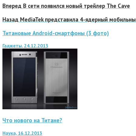
Вперед
В сети появился новый трейлер The Cave
Назад
MediaTek представила 4-ядерный мобильный
Титановые Android-смартфоны (3 фото)
Гаджеты, 24.12.2013
Что нового на Титане?
Наука, 16.12.2013