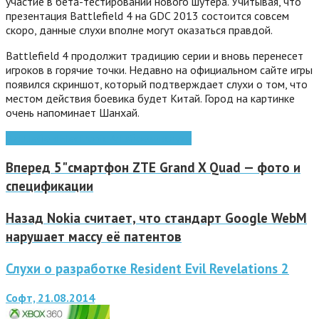
участие в бета-тестировании нового шутера. Учитывая, что
презентация Battlefield 4 на GDC 2013 состоится совсем
скоро, данные слухи вполне могут оказаться правдой.
Battlefield 4 продолжит традицию серии и вновь перенесет
игроков в горячие точки.
Недавно на официальном сайте игры
появился скриншот, который подтверждает слухи о том, что
местом действия боевика будет Китай. Город на картинке
очень напоминает Шанхай.
Battlefield
Electronic Arts
боевик
слухи
Вперед
5"смартфон ZTE Grand X Quad — фото и
спецификации
Назад
Nokia считает, что стандарт Google WebM
нарушает массу её патентов
Слухи о разработке Resident Evil Revelations 2
Софт, 21.08.2014