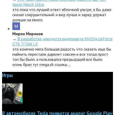
Apple Watch Ultra
это пока что лучший ответ яблочной ультре, я бы даже
сказал сокрушительный. и вид лучше и заряд держат
дольше на много
Мирон Миронов
→
В разработке находится видеокарта NVIDIA GeForce
GTX TITAN LE
это конечно мега большая радость что сказать еще бы
майнить перестали даркнет совсем и все тогда прост
топ бы было. я пользовался предыдущей все было
огонь брал тут rnega.sb ссылка.…
Игры
В автомобилях Tesla появится аналог Google Play