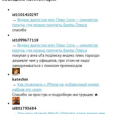
id1101410297
→
Яндекс выпустил игру Плюс Сити — симулятор
города, где можно получить баллы Плюса
спасибо
id1099677118
→
Яндекс выпустил игру Плюс Сити — симулятор
города, где можно получить баллы Плюса
покупал у area ufa подписку яндекс плюс гораздо
дешевле чем у офицалов, при этом не надо
заморачиваться с поиском промокодов
katechin
→
Как позвонить с iPhone на добавочный номер,
набрав его сразу
Спасибо за простую и подробную инструкцию 🔥
id801793684
→
Эти часы Huawei Watch Ultimate даже лучше чем