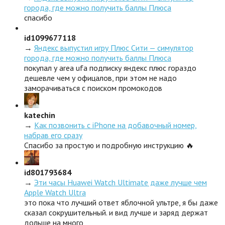
города, где можно получить баллы Плюса
спасибо
id1099677118
→
Яндекс выпустил игру Плюс Сити — симулятор
города, где можно получить баллы Плюса
покупал у area ufa подписку яндекс плюс гораздо
дешевле чем у офицалов, при этом не надо
заморачиваться с поиском промокодов
katechin
→
Как позвонить с iPhone на добавочный номер,
набрав его сразу
Спасибо за простую и подробную инструкцию 🔥
id801793684
→
Эти часы Huawei Watch Ultimate даже лучше чем
Apple Watch Ultra
это пока что лучший ответ яблочной ультре, я бы даже
сказал сокрушительный. и вид лучше и заряд держат
дольше на много