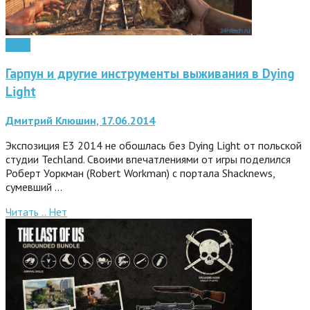
Софт
Гарпун и другие инструменты выживания в Dying
Light
Дмитрий Клюшин, 17.06.2014
Экспозиция E3 2014 не обошлась без Dying Light от польской
студии Techland. Своими впечатлениями от игры поделился
Роберт Уоркман (Robert Workman) с портала Shacknews,
сумевший …
Читать ..
Нет