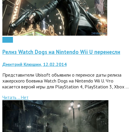
Софт
Релиз Watch Dogs на Nintendo Wii U перенесли
Дмитрий Клюшин, 12.02.2014
Представители Ubisoft объявили о переносе даты релиза
хакерского боевика Watch Dogs на Nintendo Wii U. Что
касается версий игры для PlayStation 4, PlayStation 3, Xbox …
Читать ..
Нет