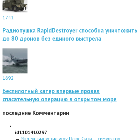
1741
Радиопушка RapidDestroyer способна уничтожить
до 80 дронов без единого выстрела
1692
Беспилотный катер впервые провел
спасательную операцию в открытом море
последние
Комментарии
id1101410297
→
Яндекс выпустил игру Плюс Сити — симулятор