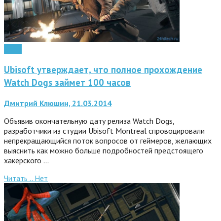
Софт
Ubisoft утверждает, что полное прохождение
Watch Dogs займет 100 часов
Дмитрий Клюшин, 21.03.2014
Объявив окончательную дату релиза Watch Dogs,
разработчики из студии Ubisoft Montreal спровоцировали
непрекращающийся поток вопросов от геймеров, желающих
выяснить как можно больше подробностей предстоящего
хакерского …
Читать ..
Нет