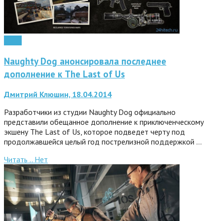
Софт
Naughty Dog анонсировала последнее
дополнение к The Last of Us
Дмитрий Клюшин, 18.04.2014
Разработчики из студии Naughty Dog официально
представили обещанное дополнение к приключенческому
экшену The Last of Us, которое подведет черту под
продолжавшейся целый год пострелизной поддержкой …
Читать ..
Нет