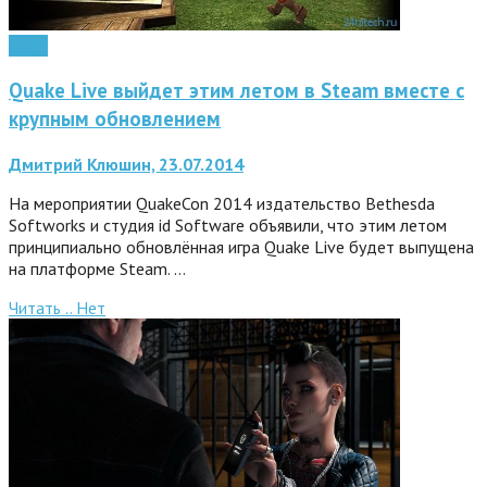
Софт
Quake Live выйдет этим летом в Steam вместе с
крупным обновлением
Дмитрий Клюшин, 23.07.2014
На мероприятии QuakeCon 2014 издательство Bethesda
Softworks и студия id Software объявили, что этим летом
принципиально обновлённая игра Quake Live будет выпущена
на платформе Steam. …
Читать ..
Нет