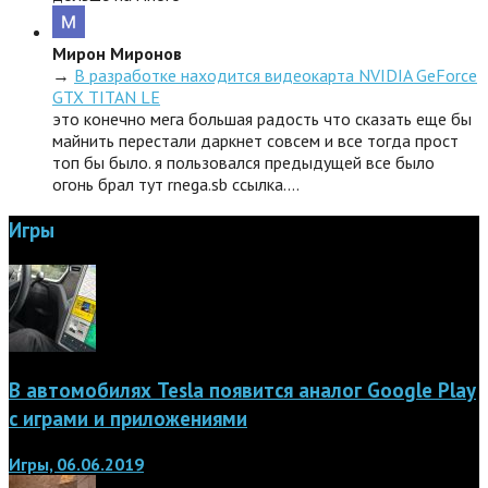
Мирон Миронов
→
В разработке находится видеокарта NVIDIA GeForce
GTX TITAN LE
это конечно мега большая радость что сказать еще бы
майнить перестали даркнет совсем и все тогда прост
топ бы было. я пользовался предыдущей все было
огонь брал тут rnega.sb ссылка.…
Игры
В автомобилях Tesla появится аналог Google Play
с играми и приложениями
Игры, 06.06.2019