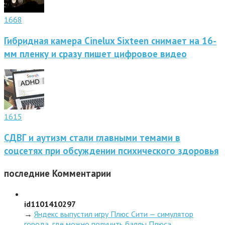
1668
Гибридная камера Cinelux Sixteen снимает на 16-
мм пленку и сразу пишет цифровое видео
1615
СДВГ и аутизм стали главными темами в
соцсетях при обсуждении психического здоровья
последние
Комментарии
id1101410297
→
Яндекс выпустил игру Плюс Сити — симулятор
города, где можно получить баллы Плюса