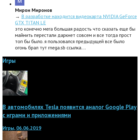
Мирон Миронов
→
В разработке находится видеокарта NVIDIA GeForce
GTX TITAN LE
это конечно мега большая радость что сказать еще бы
майнить перестали даркнет совсем и все тогда прост
топ бы было. я пользовался предыдущей все было
огонь брал тут rnega.sb ссылка.…
Игры
В автомобилях Tesla появится аналог Google Play
с играми и приложениями
Игры, 06.06.2019