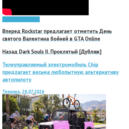
видео
игры
трейлер
Вперед
Rockstar предлагает отметить День
святого Валентина бойней в GTA Online
Назад
Dark Souls II. Проклятый [Дубляж]
Телеуправляемый электромобиль Chip
предлагает весьма любопытную альтернативу
автопилоту
Техника, 28.07.2026