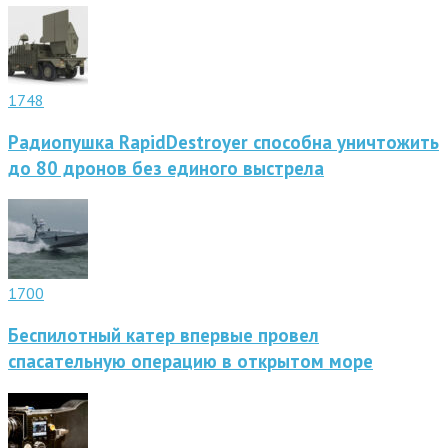
1748
Радиопушка RapidDestroyer способна уничтожить
до 80 дронов без единого выстрела
1700
Беспилотный катер впервые провел
спасательную операцию в открытом море