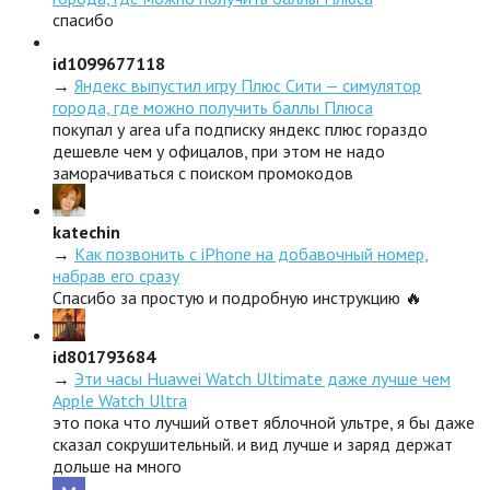
спасибо
id1099677118
→
Яндекс выпустил игру Плюс Сити — симулятор
города, где можно получить баллы Плюса
покупал у area ufa подписку яндекс плюс гораздо
дешевле чем у офицалов, при этом не надо
заморачиваться с поиском промокодов
katechin
→
Как позвонить с iPhone на добавочный номер,
набрав его сразу
Спасибо за простую и подробную инструкцию 🔥
id801793684
→
Эти часы Huawei Watch Ultimate даже лучше чем
Apple Watch Ultra
это пока что лучший ответ яблочной ультре, я бы даже
сказал сокрушительный. и вид лучше и заряд держат
дольше на много