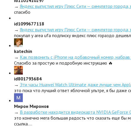
id1101410297
→
Яндекс выпустил игру Плюс Сити — симулятор города,
спасибо
id1099677118
→
Яндекс выпустил игру Плюс Сити — симулятор города,
покупал у area ufa подписку яндекс плюс гораздо дешев
katechin
→
Как позвонить с iPhone на добавочный номер, набрав 
Спасибо за простую и подробную инструкцию 🔥
id801793684
→
Эти часы Huawei Watch Ultimate даже лучше чем Appl
это пока что лучший ответ яблочной ультре, я бы даже 
Мирон Миронов
→
В разработке находится видеокарта NVIDIA GeForce 
это конечно мега большая радость что сказать еще бы м
ссылка.…