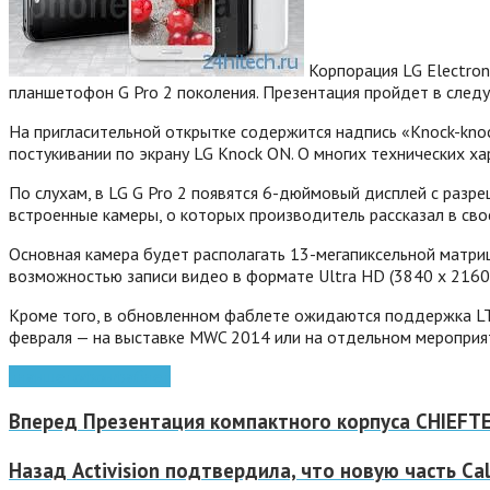
Корпорация LG Electron
планшетофон G Pro 2 поколения. Презентация пройдет в следую
На пригласительной открытке содержится надпись «Knock-knoc
постукивании по экрану LG Knock ON. О многих технических х
По слухам, в LG G Pro 2 появятся 6-дюймовый дисплей с разр
встроенные камеры, о которых производитель рассказал в сво
Основная камера будет располагать 13-мегапиксельной матриц
возможностью записи видео в формате Ultra HD (3840 x 2160 
Кроме того, в обновленном фаблете ожидаются поддержка LTE 
февраля — на выставке MWC 2014 или на отдельном мероприя
планшетофон
фаблет
Вперед
Презентация компактного корпуса CHIEFT
Назад
Activision подтвердила, что новую часть C