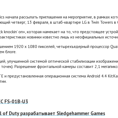
ics начала рассылать приглашения на мероприятие, в рамках к
щий четверг, 13 февраля, в штаб-квартире LG в Twin Towers в 
k knockin’ on», которая намекает на то, что предстоящее уст
арактеристиках новинки известно лишь из неофициальных источн
ешением 1920 х 1080 пикселей, четырехъядерный процессор Qua
ем блоге.
ей, улучшенной системой оптической стабилизации изображения
точек).
Разрешение фронтальной камеры составит 2,1 мегапикс
и предустановленная операционная система Android 4.4 KitKat.
тии.
EC FS-01B-U3
all of Duty разрабатывает Sledgehammer Games