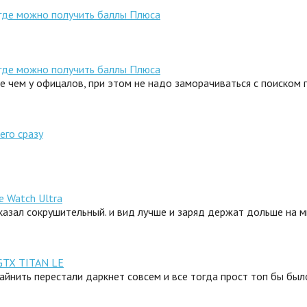
 где можно получить баллы Плюса
 где можно получить баллы Плюса
ле чем у офицалов, при этом не надо заморачиваться с поиском
его сразу
e Watch Ultra
сказал сокрушительный. и вид лучше и заряд держат дольше на 
GTX TITAN LE
айнить перестали даркнет совсем и все тогда прост топ бы было