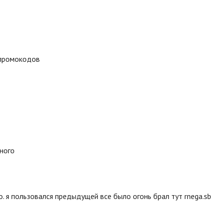
 промокодов
много
. я пользовался предыдущей все было огонь брал тут rnega.sb