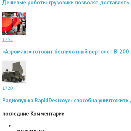
Дешевые роботы-грузовики позволят доставлять 
1755
«Аэромакс» готовит беспилотный вертолет В-200 
1720
Радиопушка RapidDestroyer способна уничтожить 
последние
Комментарии