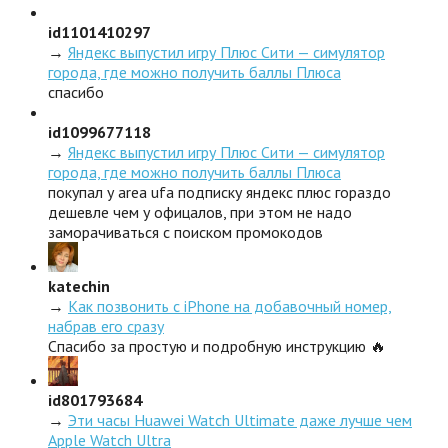
id1101410297
→
Яндекс выпустил игру Плюс Сити — симулятор
города, где можно получить баллы Плюса
спасибо
id1099677118
→
Яндекс выпустил игру Плюс Сити — симулятор
города, где можно получить баллы Плюса
покупал у area ufa подписку яндекс плюс гораздо
дешевле чем у офицалов, при этом не надо
заморачиваться с поиском промокодов
katechin
→
Как позвонить с iPhone на добавочный номер,
набрав его сразу
Спасибо за простую и подробную инструкцию 🔥
id801793684
→
Эти часы Huawei Watch Ultimate даже лучше чем
Apple Watch Ultra