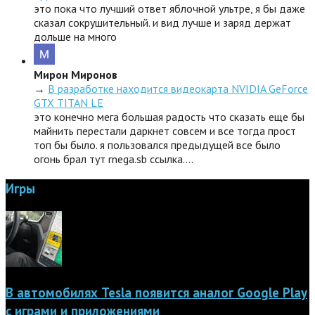
это пока что лучший ответ яблочной ультре, я бы даже
сказал сокрушительный. и вид лучше и заряд держат
дольше на много
Мирон Миронов
→
В разработке находится видеокарта NVIDIA GeForce
GTX TITAN LE
это конечно мега большая радость что сказать еще бы
майнить перестали даркнет совсем и все тогда прост
топ бы было. я пользовался предыдущей все было
огонь брал тут rnega.sb ссылка.…
Игры
В автомобилях Tesla появится аналог Google Play
с играми и приложениями