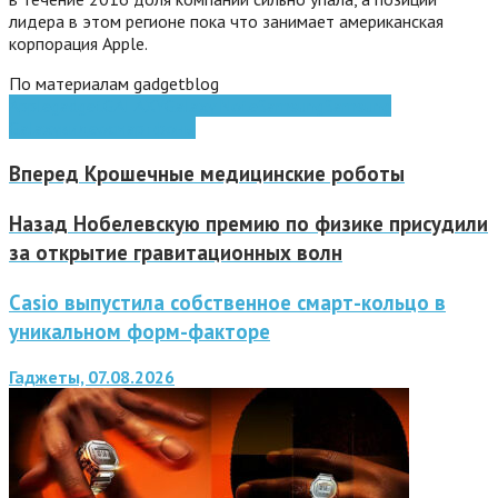
лидера в этом регионе пока что занимает американская
корпорация Apple.
По материалам gadgetblog
Apple
gadget
GALAXY
Galaxy Note
Samsung
Samsung
Galaxy
видео
смартфоны
Вперед
Крошечные медицинские роботы
Назад
Нобелевскую премию по физике присудили
за открытие гравитационных волн
Casio выпустила собственное смарт-кольцо в
уникальном форм-факторе
Гаджеты, 07.08.2026