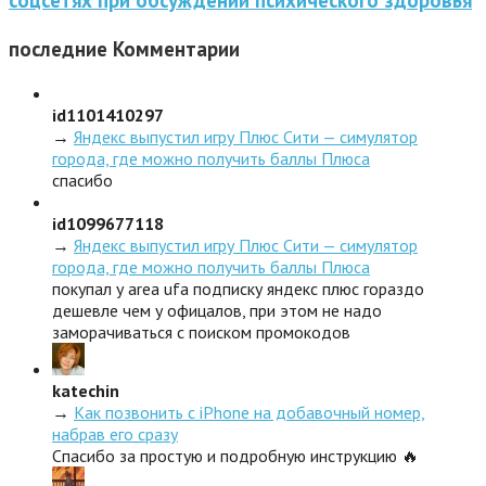
последние
Комментарии
id1101410297
→
Яндекс выпустил игру Плюс Сити — симулятор
города, где можно получить баллы Плюса
спасибо
id1099677118
→
Яндекс выпустил игру Плюс Сити — симулятор
города, где можно получить баллы Плюса
покупал у area ufa подписку яндекс плюс гораздо
дешевле чем у офицалов, при этом не надо
заморачиваться с поиском промокодов
katechin
→
Как позвонить с iPhone на добавочный номер,
набрав его сразу
Спасибо за простую и подробную инструкцию 🔥