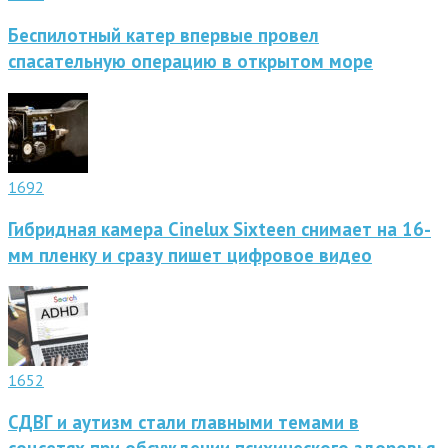
Беспилотный катер впервые провел
спасательную операцию в открытом море
1692
Гибридная камера Cinelux Sixteen снимает на 16-
мм пленку и сразу пишет цифровое видео
1652
СДВГ и аутизм стали главными темами в
соцсетях при обсуждении психического здоровья