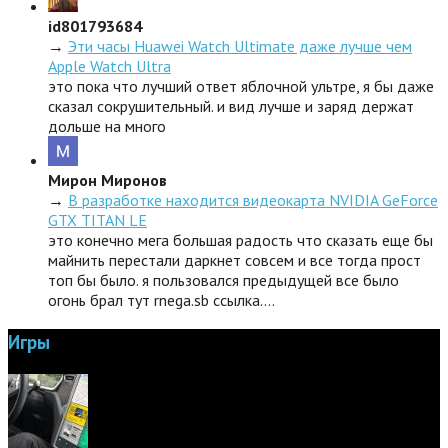
id801793684
→
Эти часы Huawei Watch Ultimate даже лучше чем
Apple Watch Ultra
это пока что лучший ответ яблочной ультре, я бы даже
сказал сокрушительный. и вид лучше и заряд держат
дольше на много
Мирон Миронов
→
В разработке находится видеокарта NVIDIA GeForce
GTX TITAN LE
это конечно мега большая радость что сказать еще бы
майнить перестали даркнет совсем и все тогда прост
топ бы было. я пользовался предыдущей все было
огонь брал тут rnega.sb ссылка.…
Игры