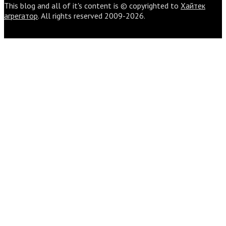
This blog and all of it's content is © copyrighted to
Хайтек
агрегатор
. All rights reserved 2009-2026.