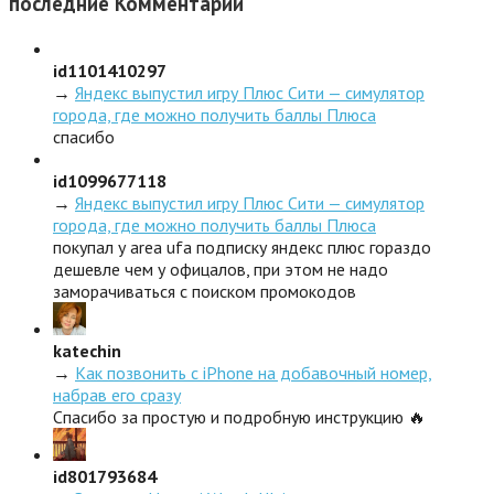
последние
Комментарии
id1101410297
→
Яндекс выпустил игру Плюс Сити — симулятор
города, где можно получить баллы Плюса
спасибо
id1099677118
→
Яндекс выпустил игру Плюс Сити — симулятор
города, где можно получить баллы Плюса
покупал у area ufa подписку яндекс плюс гораздо
дешевле чем у офицалов, при этом не надо
заморачиваться с поиском промокодов
katechin
→
Как позвонить с iPhone на добавочный номер,
набрав его сразу
Спасибо за простую и подробную инструкцию 🔥
id801793684