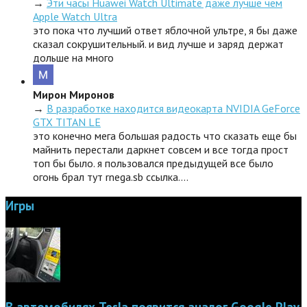
→
Эти часы Huawei Watch Ultimate даже лучше чем
Apple Watch Ultra
это пока что лучший ответ яблочной ультре, я бы даже
сказал сокрушительный. и вид лучше и заряд держат
дольше на много
Мирон Миронов
→
В разработке находится видеокарта NVIDIA GeForce
GTX TITAN LE
это конечно мега большая радость что сказать еще бы
майнить перестали даркнет совсем и все тогда прост
топ бы было. я пользовался предыдущей все было
огонь брал тут rnega.sb ссылка.…
Игры
В автомобилях Tesla появится аналог Google Play