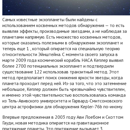
Самых известные экзопланеты были найдены с
использованием косвенных методов обнаружения — то есть
выявляя эффекты, производимые звездами, а не наблюдая за
планетами напрямую. Есть множество косвенных методов,
которые оказались полезными в обнаружении экзопланет и
теперь еще 1 , который опирается на специальную теорию
относительности Эйнштейна. С момента своего запуска в
марте 2009 года космический корабль НАСА Кеплер выявил
более 2700 потенциальных экзопланет и подтвердили
существование 122 использовав транзитный метод. Этот
метод предполагает поиск снижения яркости звезды, когда
планета проходит перед ней. Из-за того, что это затемнение
небольшое, Кеплер должен быть чрезвычайно чувствителен,
и именно этой чувствительностью воспользовалась команда
из Тель-Авивского университета и Гарвард-Смитсоновского
центра астрофизики для обнаружения Kepler-76b по-иному.
Впервые предложенная в 2003 году Ави Лоебом и Скоттом
Гауди, новая методика опирается на гравитационное
притяжение планеты.
Это притяжение вызывает 3